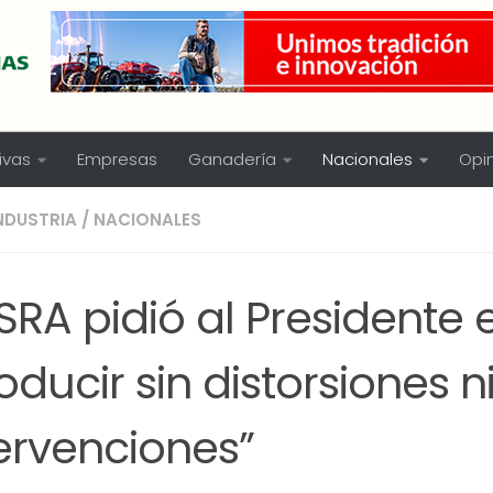
ivas
Empresas
Ganadería
Nacionales
Opi
NDUSTRIA
/
NACIONALES
SRA pidió al Presidente 
oducir sin distorsiones n
ervenciones”