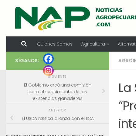
Skip to content
Quienes Somos
Agricultura
Alternat
SÍGANOS:
AGROI
SIGUIENTE
La 
El Gobierno creó una comisión
para el seguimiento de las
existencias ganaderas
“Pr
ANTERIOR
int
El USDA ratifica alianza con el IICA