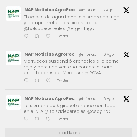
NAP Noticias AgroPec
@infonap
·
7 Ago
El exceso de agua frena la siembra de trigo
y compromete a los ciclos cortos
@Bolsadecereales @ArgenTrigo
Twitter
NAP Noticias AgroPec
@infonap
·
6 Ago
Marruecos suspendió aranceles a la carne
roja y abre una ventana comercial para
exportadores del Mercosur @IPCVA
Twitter
NAP Noticias AgroPec
@infonap
·
6 Ago
La siembra de #girasol arrancó con todo
en el NEA @Bolsadecereales @asagirok
Twitter
Load More