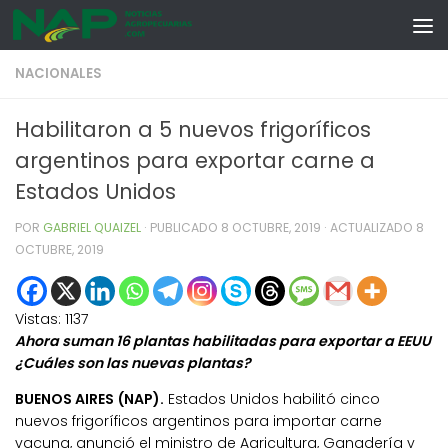
Skip to content
NACIONALES
Habilitaron a 5 nuevos frigoríficos
argentinos para exportar carne a
Estados Unidos
POR
GABRIEL QUAIZEL
· PUBLICADO
8 OCTUBRE, 2019
· ACTUALIZADO
8
OCTUBRE, 2019
Vistas:
1137
Ahora suman 16 plantas habilitadas para exportar a EEUU
¿Cuáles son las nuevas plantas?
BUENOS AIRES (NAP).
Estados Unidos habilitó cinco
nuevos frigoríficos argentinos para importar carne
vacuna, anunció el ministro de Agricultura, Ganadería y