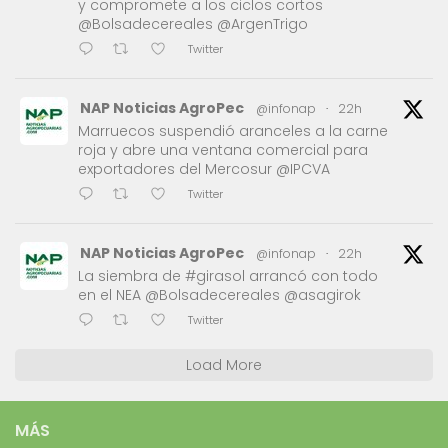
y compromete a los ciclos cortos
@Bolsadecereales @ArgenTrigo
Twitter
NAP Noticias AgroPec
@infonap
·
22h
Marruecos suspendió aranceles a la carne
roja y abre una ventana comercial para
exportadores del Mercosur @IPCVA
Twitter
NAP Noticias AgroPec
@infonap
·
22h
La siembra de #girasol arrancó con todo
en el NEA @Bolsadecereales @asagirok
Twitter
Load More
MÁS