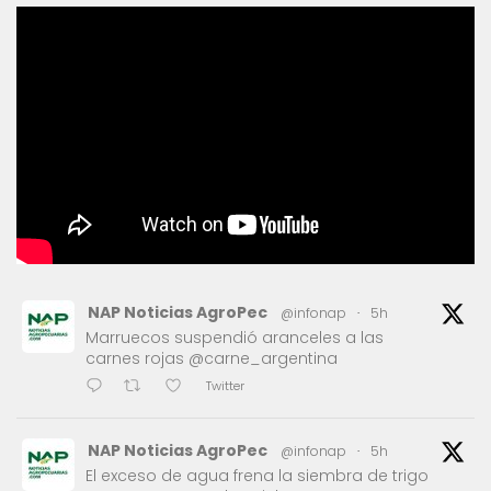
NAP Noticias AgroPec
@infonap
·
5h
Marruecos suspendió aranceles a las
carnes rojas @carne_argentina
Twitter
NAP Noticias AgroPec
@infonap
·
5h
El exceso de agua frena la siembra de trigo