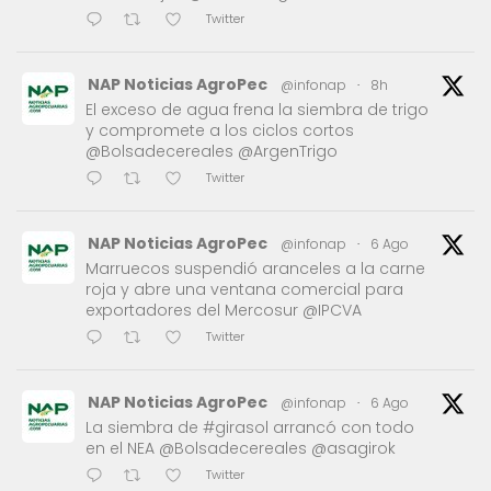
Twitter
NAP Noticias AgroPec
@infonap
·
8h
El exceso de agua frena la siembra de trigo
y compromete a los ciclos cortos
@Bolsadecereales @ArgenTrigo
Twitter
NAP Noticias AgroPec
@infonap
·
6 Ago
Marruecos suspendió aranceles a la carne
roja y abre una ventana comercial para
exportadores del Mercosur @IPCVA
Twitter
NAP Noticias AgroPec
@infonap
·
6 Ago
La siembra de #girasol arrancó con todo
en el NEA @Bolsadecereales @asagirok
Twitter