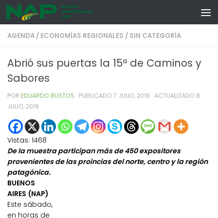
Skip to content
AGENDA
/
ECONOMÍAS REGIONALES
/
SIN CATEGORÍA
Abrió sus puertas la 15ª de Caminos y
Sabores
POR
EDUARDO BUSTOS
· PUBLICADO
7 JULIO, 2019
· ACTUALIZADO
8
JULIO, 2019
Vistas:
1468
De la muestra participan más de 450 expositores
provenientes de las proincias del norte, centro y la región
patagónica.
BUENOS
AIRES (NAP)
Este sábado,
en horas de