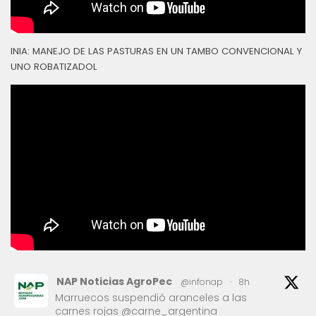
INIA: MANEJO DE LAS PASTURAS EN UN TAMBO CONVENCIONAL Y
UNO ROBATIZADOL
NAP Noticias AgroPec
@infonap
·
8h
Marruecos suspendió aranceles a las
carnes rojas @carne_argentina