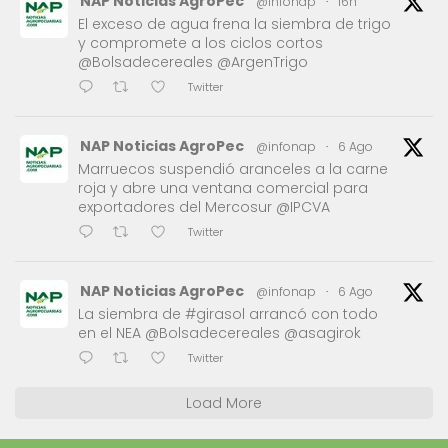
NAP Noticias AgroPec
@infonap
·
16h
El exceso de agua frena la siembra de trigo
y compromete a los ciclos cortos
@Bolsadecereales @ArgenTrigo
Twitter
NAP Noticias AgroPec
@infonap
·
6 Ago
Marruecos suspendió aranceles a la carne
roja y abre una ventana comercial para
exportadores del Mercosur @IPCVA
Twitter
NAP Noticias AgroPec
@infonap
·
6 Ago
La siembra de #girasol arrancó con todo
en el NEA @Bolsadecereales @asagirok
Twitter
Load More