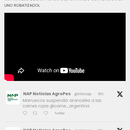
UNO ROBATIZADOL
NAP Noticias AgroPec
@infonap
·
15h
Marruecos suspendió aranceles a las
carnes rojas @carne_argentina
Twitter