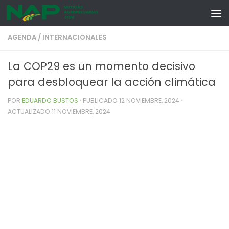
Skip to content
AGENDA
/
INTERNACIONALES
La COP29 es un momento decisivo
para desbloquear la acción climática
POR
EDUARDO BUSTOS
· PUBLICADO
12 NOVIEMBRE, 2024
·
ACTUALIZADO
11 NOVIEMBRE, 2024