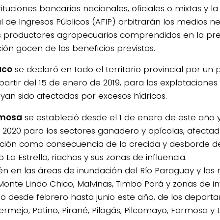
tituciones bancarias nacionales, oficiales o mixtas y l
l de Ingresos Públicos (AFIP) arbitrarán los medios n
s productores agropecuarios comprendidos en la pr
ción gocen de los beneficios previstos.
aco
se declaró en todo el territorio provincial por un
 partir del 15 de enero de 2019, para las explotacione
yan sido afectadas por excesos hídricos.
rmosa
se estableció desde el 1 de enero de este año y
de 2020 para los sectores ganadero y apícolas, afecta
ción como consecuencia de la crecida y desborde de
La Estrella, riachos y sus zonas de influencia.
n en las áreas de inundación del Río Paraguay y los 
 Monte Lindo Chico, Malvinas, Timbo Porá y zonas de in
do desde febrero hasta junio este año, de los depa
Bermejo, Patiño, Pirané, Pilagás, Pilcomayo, Formosa y L