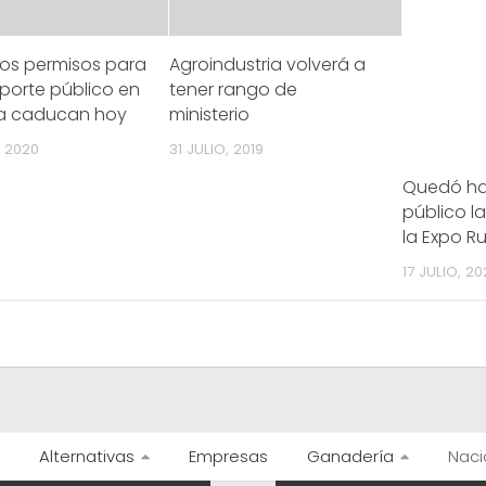
los permisos para
Agroindustria volverá a
sporte público en
tener rango de
a caducan hoy
ministerio
, 2020
31 JULIO, 2019
Quedó hab
público la
la Expo Ru
17 JULIO, 2
Alternativas
Empresas
Ganadería
Naci