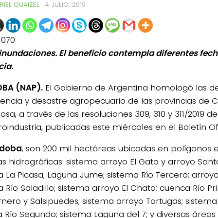
RIEL QUAIZEL
·
4 JULIO, 2019
1070
 inundaciones. El beneficio contempla diferentes fec
cia.
BA (NAP).
El Gobierno de Argentina homologó las d
ncia y desastre agropecuario de las provincias de
sa, a través de las resoluciones 309, 310 y 311/2019 de
oindustria, publicadas este miércoles en el Boletín Ofi
rdoba
, son 200 mil hectáreas ubicadas en polígonos e
s hidrográficas: sistema arroyo El Gato y arroyo Sant
a La Picasa; Laguna Jume; sistema Río Tercero; arroy
a Río Saladillo; sistema arroyo El Chato; cuenca Río P
rnero y Salsipuedes; sistema arroyo Tortugas; sistema
 Río Segundo; sistema Laguna del 7; y diversas áreas 