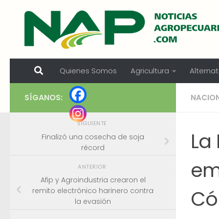
Skip to content
Quienes Somos
Agricultura
Alternat
SÍGANOS:
NACIO
SIGUIENTE
La
Finalizó una cosecha de soja
récord
em
ANTERIOR
Afip y Agroindustria crearon el
Có
remito electrónico harinero contra
la evasión