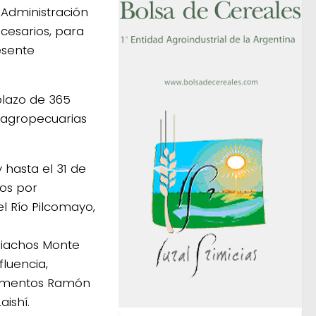
a Administración
ecesarios, para
esente
 plazo de 365
s agropecuarias
 hasta el 31 de
dos por
l Río Pilcomayo,
riachos Monte
fluencia,
rtamentos Ramón
aishí.