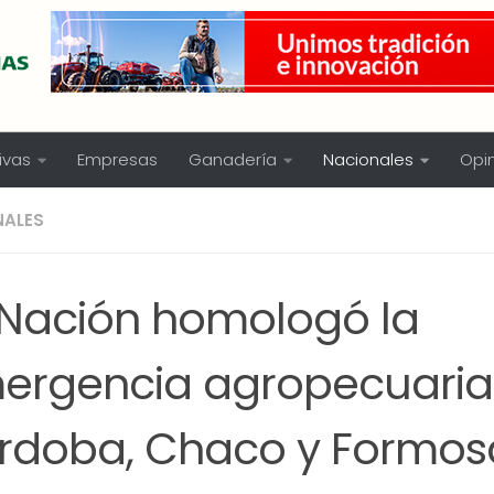
ivas
Empresas
Ganadería
Nacionales
Opi
NALES
 Nación homologó la
ergencia agropecuaria
rdoba, Chaco y Formos