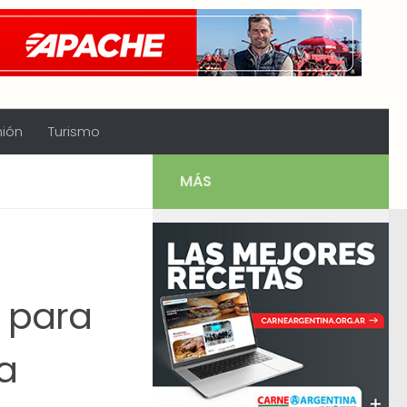
nión
Turismo
MÁS
 para
a