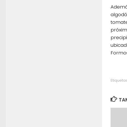
Además
algodó
tomate
próxim
precip
ubicad
Formo
Etiquetas
TAM