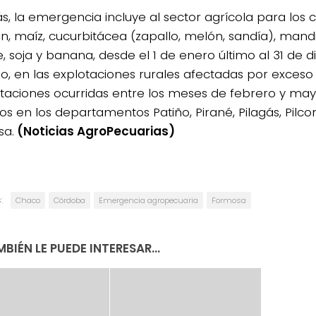
, la emergencia incluye al sector agrícola para los c
n, maíz, cucurbitácea (zapallo, melón, sandía), mandi
, soja y banana, desde el 1 de enero último al 31 de 
o, en las explotaciones rurales afectadas por exceso
itaciones ocurridas entre los meses de febrero y may
os en los departamentos Patiño, Pirané, Pilagás, Pilco
sa.
(Noticias AgroPecuarias)
:
Chaco
Córdoba
Emergencia agropecuaria
Formosa
BIÉN LE PUEDE INTERESAR...