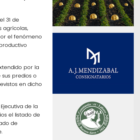
el 31 de
 agrícolas,
 por el fenómeno
 productivo
xtendido por la
 sus predios o
evistos en dicho
Ejecutiva de la
s el listado de
cado de
.