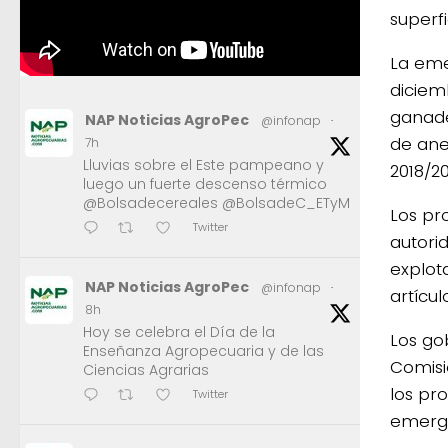
superfi
La emer
diciem
ganade
NAP Noticias AgroPec
@infonap
·
de ane
7h
Lluvias sobre el Este pampeano y
2018/20
luego un fuerte descenso térmico
@Bolsadecereales @BolsadeC_ETyM
Los pr
Twitter
autori
explot
NAP Noticias AgroPec
@infonap
·
artícul
8h
Hoy se celebra el Día de la
Los gob
Enseñanza Agropecuaria y de las
Comisi
Ciencias Agrarias
los pr
Twitter
emerge