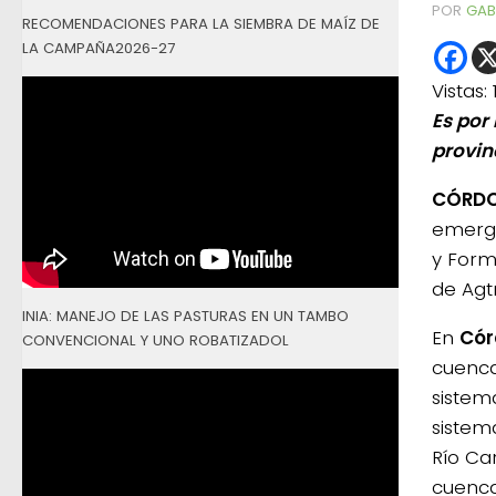
POR
GAB
RECOMENDACIONES PARA LA SIEMBRA DE MAÍZ DE
LA CAMPAÑA2026-27
Vistas:
Es por
provin
CÓRDO
emerge
y Formo
de Agtr
INIA: MANEJO DE LAS PASTURAS EN UN TAMBO
En
Có
CONVENCIONAL Y UNO ROBATIZADOL
cuenca
sistem
sistem
Río Ca
cuenca