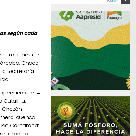
has según cada
eclaraciones de
 Córdoba, Chaco
 la Secretaría
cial.
specíficos de 14
a Catalina;
o Chazón;
rimero; cuenca
 Río Carcarañá;
sin drenaje