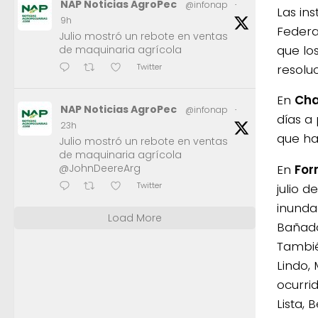
NAP Noticias AgroPec
@infonap
·
Las ins
9h
Federa
Julio mostró un rebote en ventas
que lo
de maquinaria agrícola
resolu
Twitter
En
Ch
NAP Noticias AgroPec
@infonap
·
días a
23h
que ha
Julio mostró un rebote en ventas
de maquinaria agrícola
@JohnDeereArg
En
Fo
Twitter
julio 
inunda
Load More
Bañado 
Tambié
Lindo,
ocurri
Lista, 