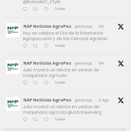
@BolsadeC_ETyM
Twitter
NAP Noticias AgroPec
@infonap
·
15h
Hoy se celebra el Día de la Enseñanza
Agropecuaria y de las Ciencias Agrarias
Twitter
NAP Noticias AgroPec
@infonap
·
16h
Julio mostró un rebote en ventas de
maquinaria agrícola
Twitter
NAP Noticias AgroPec
@infonap
·
5 Ago
Julio mostró un rebote en ventas de
maquinaria agrícola @JohnDeereArg
Twitter