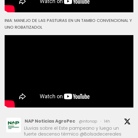
INIA: MANEJO DE LAS PASTURAS EN UN TAMBO CONVENCIONAL Y
UNO ROBATIZADOL
NAP Noticias AgroPec
@infonap
·
14h
Lluvias sobre el Este pampeano y luego un
fuerte descenso térmico @Bolsadecereales