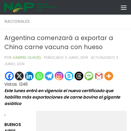
Skip to content
NACIONALES
Argentina comenzará a exportar a
China carne vacuna con hueso
POR
GABRIEL QUAIZEL
· PUBLICADO
3 JUNIO, 2019
· ACTUALIZADO
3
JUNIO, 2019
Vistas:
1246
Este lunes entró en vigencia el nuevo certificado que
habilita más exportaciones de carne bovina al gigante
asiático
.
BUENOS