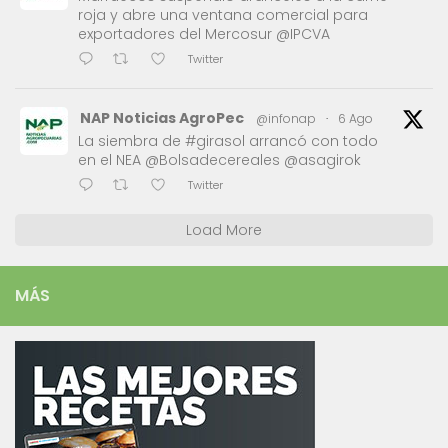
roja y abre una ventana comercial para
exportadores del Mercosur @IPCVA
Twitter
NAP Noticias AgroPec
@infonap
·
6 Ago
La siembra de #girasol arrancó con todo
en el NEA @Bolsadecereales @asagirok
Twitter
Load More
MÁS