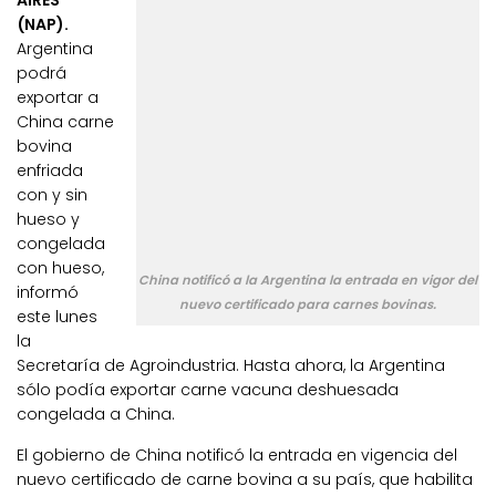
AIRES
(NAP).
Argentina
podrá
exportar a
China carne
bovina
enfriada
con y sin
hueso y
congelada
con hueso,
China notificó a la Argentina la entrada en vigor del
informó
nuevo certificado para carnes bovinas.
este lunes
la
Secretaría de Agroindustria. Hasta ahora, la Argentina
sólo podía exportar carne vacuna deshuesada
congelada a China.
El gobierno de China notificó la entrada en vigencia del
nuevo certificado de carne bovina a su país, que habilita