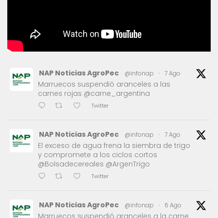
NAP Noticias AgroPec
@infonap
·
7 Ago
Marruecos suspendió aranceles a las
carnes rojas @carne_argentina
Twitter
NAP Noticias AgroPec
@infonap
·
7 Ago
El exceso de agua frena la siembra de trigo
y compromete a los ciclos cortos
@Bolsadecereales @ArgenTrigo
Twitter
NAP Noticias AgroPec
@infonap
·
6 Ago
Marruecos suspendió aranceles a la carne