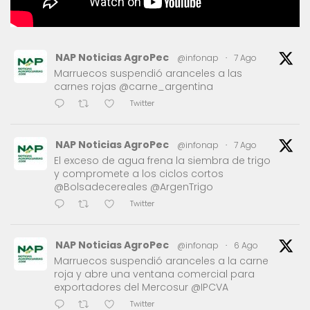
NAP Noticias AgroPec
@infonap
·
7 Ago
Marruecos suspendió aranceles a las
carnes rojas @carne_argentina
Twitter
NAP Noticias AgroPec
@infonap
·
7 Ago
El exceso de agua frena la siembra de trigo
y compromete a los ciclos cortos
@Bolsadecereales @ArgenTrigo
Twitter
NAP Noticias AgroPec
@infonap
·
6 Ago
Marruecos suspendió aranceles a la carne
roja y abre una ventana comercial para
exportadores del Mercosur @IPCVA
Twitter