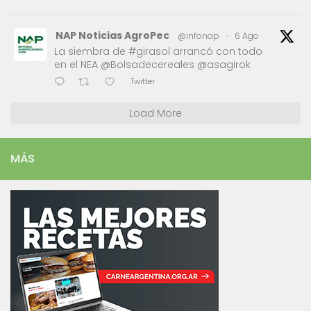
NAP Noticias AgroPec
@infonap
·
6 Ago
La siembra de #girasol arrancó con todo
en el NEA @Bolsadecereales @asagirok
Twitter
Load More
MÁS