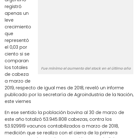
registró
apenas un
leve
crecimiento
que
representó
el 0,03 por
ciento si se
comparan
los totales
Fue mínimo el aumento del stock en el último año
de cabeza
a marzo de
2019, respecto de igual mes de 2018, reveló un informe
publicado por la secretaría de Agroindustria de la Nación,
este viernes
En ese sentido la población bovina al 30 de marzo de
este año totalizó 53.945.808 cabezas, contra los
53.929919 vacunos contabilizados a marzo de 2018,
medición que se realiza con el cierra de la primera