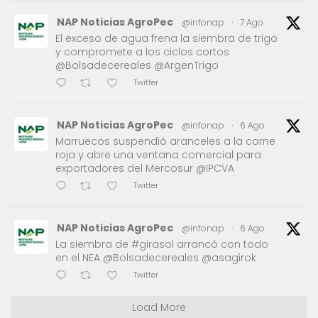
NAP Noticias AgroPec
@infonap
·
7 Ago
El exceso de agua frena la siembra de trigo
y compromete a los ciclos cortos
@Bolsadecereales @ArgenTrigo
Twitter
NAP Noticias AgroPec
@infonap
·
6 Ago
Marruecos suspendió aranceles a la carne
roja y abre una ventana comercial para
exportadores del Mercosur @IPCVA
Twitter
NAP Noticias AgroPec
@infonap
·
6 Ago
La siembra de #girasol arrancó con todo
en el NEA @Bolsadecereales @asagirok
Twitter
Load More