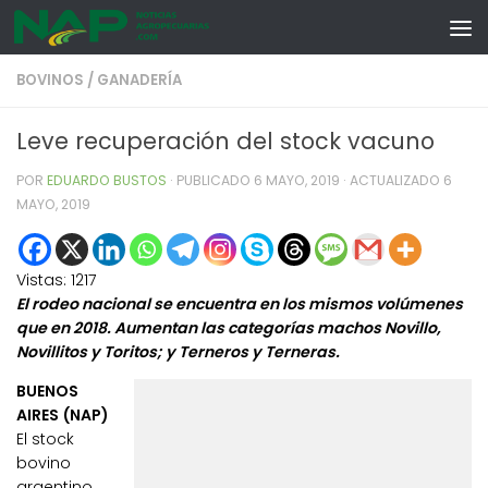
Skip to content
BOVINOS
/
GANADERÍA
Leve recuperación del stock vacuno
POR
EDUARDO BUSTOS
· PUBLICADO
6 MAYO, 2019
· ACTUALIZADO
6
MAYO, 2019
Vistas:
1217
El rodeo nacional se encuentra en los mismos volúmenes
que en 2018. Aumentan las categorías machos Novillo,
Novillitos y Toritos; y Terneros y Terneras.
BUENOS
AIRES (NAP)
El stock
bovino
argentino