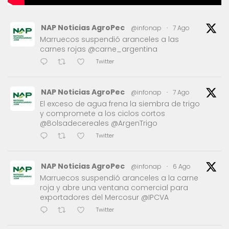
NAP Noticias AgroPec
@infonap
·
7 Ago
Marruecos suspendió aranceles a las
carnes rojas @carne_argentina
Twitter
NAP Noticias AgroPec
@infonap
·
7 Ago
El exceso de agua frena la siembra de trigo
y compromete a los ciclos cortos
@Bolsadecereales @ArgenTrigo
Twitter
NAP Noticias AgroPec
@infonap
·
6 Ago
Marruecos suspendió aranceles a la carne
roja y abre una ventana comercial para
exportadores del Mercosur @IPCVA
Twitter