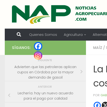
Skip to content
Quienes Somos
Agricultura
Alternat
SÍGANOS:
MAÍZ
/
SIGUIENTE
La
Advierten que las petroleras aplican
cupos en Córdoba por la mayor
demanda de gasoil
co
ANTERIOR
Lechería: hay un nuevo acuerdo
POR
GAB
para el pago por calidad