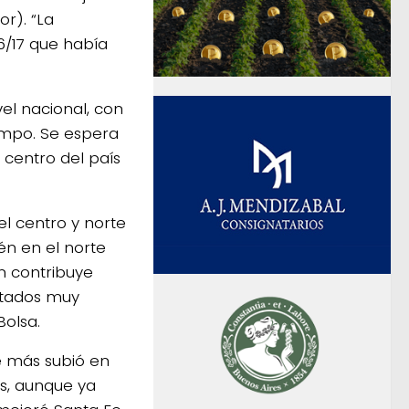
r). “La
6/17 que había
el nacional, con
empo. Se espera
 centro del país
el centro y norte
én en el norte
n contribuye
ltados muy
Bolsa.
e más subió en
ás, aunque ya