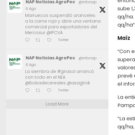
entonc
NAP Noticias AgroPec
@infonap
·
sube 1
6 Ago
Marruecos suspendió aranceles
qq/ha. 
a la carne roja y abre una ventana
qq/ha”
comercial para exportadores del
Mercosur @IPCVA
Maíz
Twitter
“Con e
NAP Noticias AgroPec
@infonap
·
supera
6 Ago
valore
La siembra de #girasol arrancó
prevé 
con todo en el NEA
@Bolsadecereales @asagirok
el inf
Twitter
La ent
Load More
Pampa 
“La es
qq/ha,