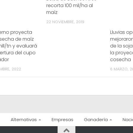
recorta 100 mil/ha al
maíz
22 NOVIEMBRE, 2019
ierno proyecta
Lluvias o
secha de maíz
mejoraron
ill/tn y evaluará
de la soj
ertura del cupo
la proyec
ador
cosecha
EMBRE, 2022
6 MARZO, 2
Alternativas
Empresas
Ganadería
Naci