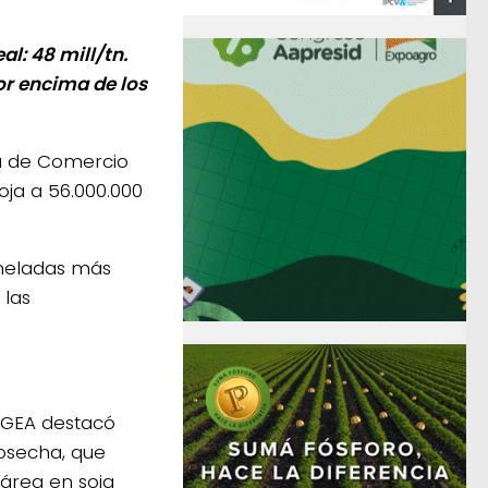
al: 48 mill/tn.
or encima de los
sa de Comercio
oja a 56.000.000
oneladas más
 las
 GEA destacó
cosecha, que
tárea en soja