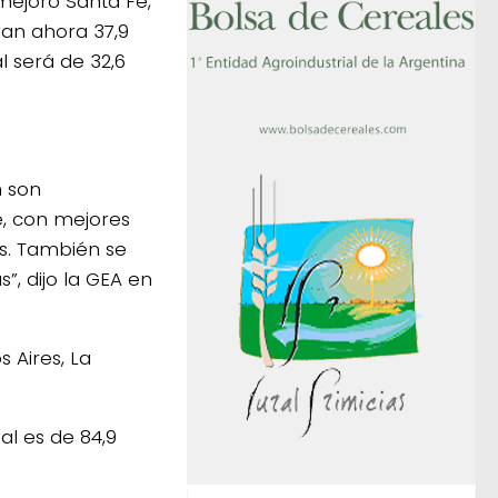
mejoró Santa Fe,
ran ahora 37,9
l será de 32,6
n son
e, con mejores
as. También se
, dijo la GEA en
 Aires, La
al es de 84,9