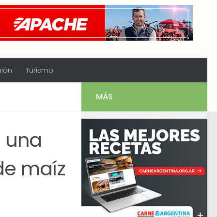
nión
Turismo
MÁS
a una
de maíz