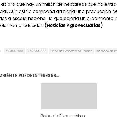
 aclaró que hay un millón de hectáreas que no entrarí
ial. Aún así “la campaña arrojaría una producción d
das a escala nacional, lo que dejaría un crecimiento 
volumen producido”.
(Noticias AgroPecuarias)
:
48.000.000
56.000.000
Bolsa de Comercio de Rosario
cosecha de m
BIÉN LE PUEDE INTERESAR...
Bolsa de Buenos Aires