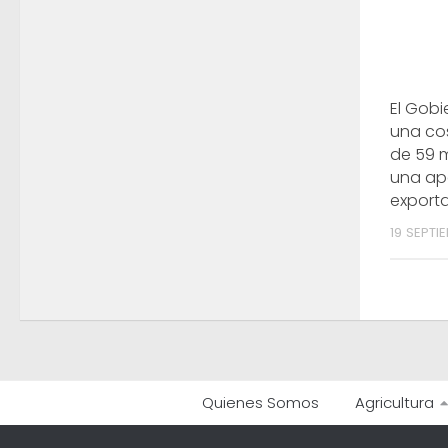
El Gob
una co
de 59 m
una ap
export
19 SEPTI
Quienes Somos
Agricultura