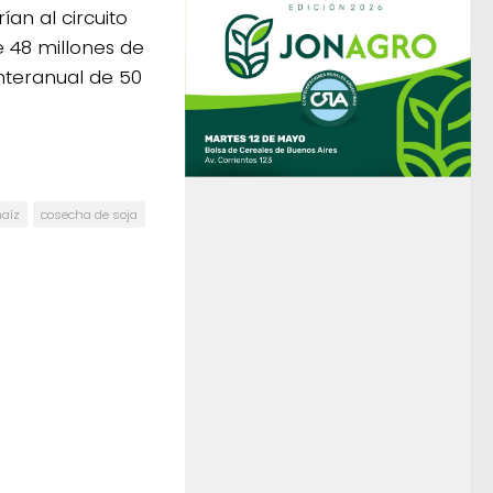
an al circuito
e 48 millones de
interanual de 50
aíz
cosecha de soja