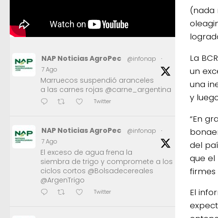
(nada 
oleagi
logrado
La BCR
NAP Noticias AgroPec
@infonap
·
un exc
7 Ago
Marruecos suspendió aranceles
una in
a las carnes rojas @carne_argentina
y luego
Twitter
“En gr
NAP Noticias AgroPec
bonaer
@infonap
·
7 Ago
del pa
El exceso de agua frena la
que el
siembra de trigo y compromete a los
firmes 
ciclos cortos @Bolsadecereales
@ArgenTrigo
El inf
Twitter
expect