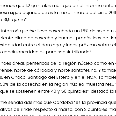
menos que 1,2 quintales más que en el informe anterio
nosa sigue dejando atrás la mejor marca del ciclo 201
 31,9 qq/ha”.
 informó que “se lleva cosechado un 15% de soja a niv
elente clima de cosecha y buenos pronósticos de ti
estabilidad entre el domingo y lunes próximo sobre el
 condiciones ideales para seguir trillando”.
andes áreas periféricas de la región núcleo como en 
ense, norte de córdoba y norte santafesino. Y tambi
ís, en Chaco, Santiago del Estero y en el NOA. Tambié
 50% de la cosecha en la región núcleo muestra resu
que se sostienen entre 40 y 50 quintales”, destacó la 
orme señala además que Córdoba “es la provincia qu
ativas de rinde respecto a marzo, con 2 quintales m