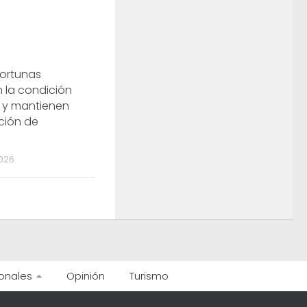
portunas
 la condición
a y mantienen
ción de
026
onales
Opinión
Turismo