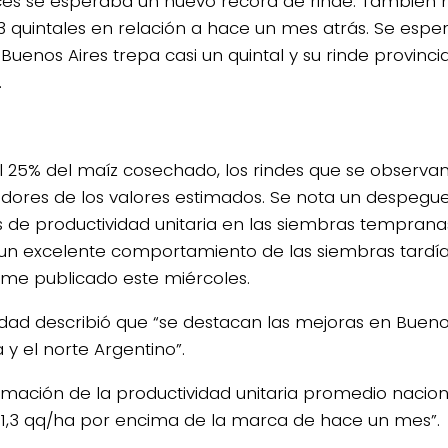
es se esperaba un nuevo record de rinde. También 
,3 quintales en relación a hace un mes atrás. Se espe
Buenos Aires trepa casi un quintal y su rinde provincia
.
l 25% del maíz cosechado, los rindes que se observa
dores de los valores estimados. Se nota un despegu
s de productividad unitaria en las siembras tempran
un excelente comportamiento de las siembras tardías”
orme publicado este miércoles.
idad describió que “se destacan las mejoras en Buenos
y el norte Argentino”.
timación de la productividad unitaria promedio nacion
 1,3 qq/ha por encima de la marca de hace un mes”.