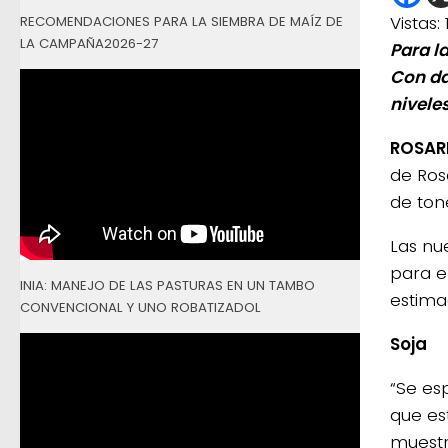
Vistas:
RECOMENDACIONES PARA LA SIEMBRA DE MAÍZ DE
LA CAMPAÑA2026-27
Para la
Con da
nivele
ROSARI
de Ros
de ton
Las nu
para el
INIA: MANEJO DE LAS PASTURAS EN UN TAMBO
estima
CONVENCIONAL Y UNO ROBATIZADOL
Soja
“Se es
que es
muestr