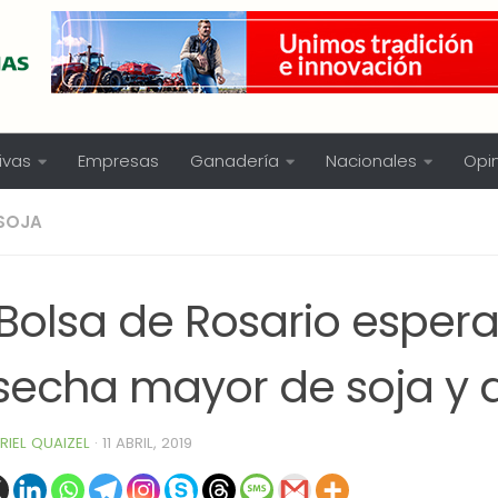
ivas
Empresas
Ganadería
Nacionales
Opi
SOJA
 Bolsa de Rosario esper
secha mayor de soja y 
RIEL QUAIZEL
·
11 ABRIL, 2019