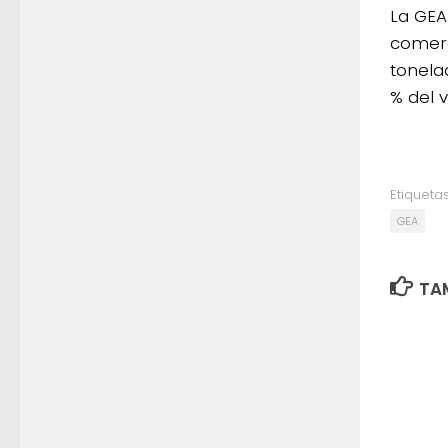
La GEA
comerc
tonela
% del 
Etiquetas
GEA
TAM