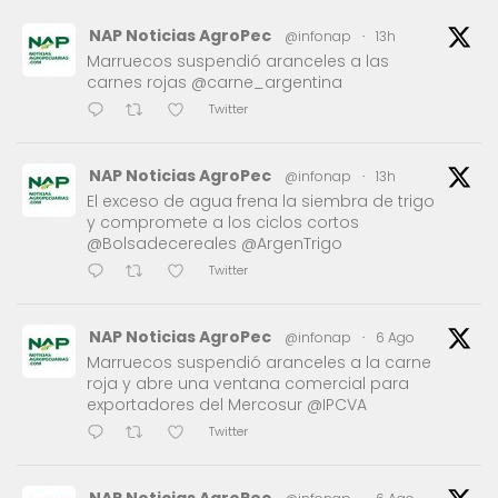
NAP Noticias AgroPec
@infonap
·
13h
Marruecos suspendió aranceles a las
carnes rojas @carne_argentina
Twitter
NAP Noticias AgroPec
@infonap
·
13h
El exceso de agua frena la siembra de trigo
y compromete a los ciclos cortos
@Bolsadecereales @ArgenTrigo
Twitter
NAP Noticias AgroPec
@infonap
·
6 Ago
Marruecos suspendió aranceles a la carne
roja y abre una ventana comercial para
exportadores del Mercosur @IPCVA
Twitter
NAP Noticias AgroPec