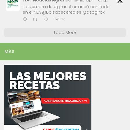
@infonap
·
6 Ago
La siembra de #girasol arrancó con todo
en el NEA @Bolsadecereales @asagirok
Twitter
Load More
MÁS