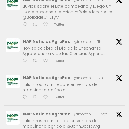
Lluvias sobre el Este pampeano y luego un
fuerte descenso térmico @Bolsadecereales
@BolsadeC_ETyM
Twitter
NAP Noticias AgroPec
@infonap
·
11h
Hoy se celebra el Día de la Enseñanza
Agropecuaria y de las Ciencias Agrarias
Twitter
NAP Noticias AgroPec
@infonap
·
12h
Julio mostró un rebote en ventas de
maquinaria agrícola
Twitter
NAP Noticias AgroPec
@infonap
·
5 Ago
Julio mostró un rebote en ventas de
maquinaria agrícola @JohnDeereArg