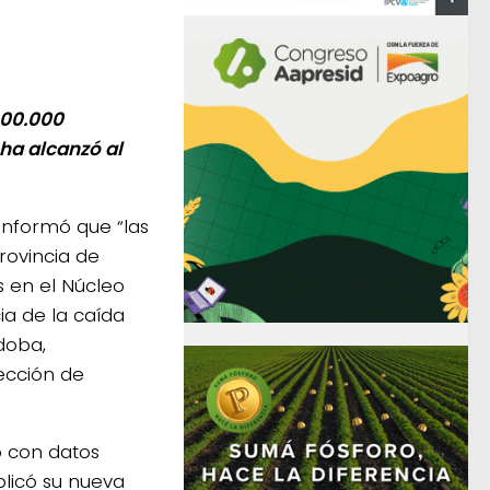
000.000
ha alcanzó al
informó que “las
rovincia de
s en el Núcleo
a de la caída
doba,
ección de
o con datos
blicó su nueva