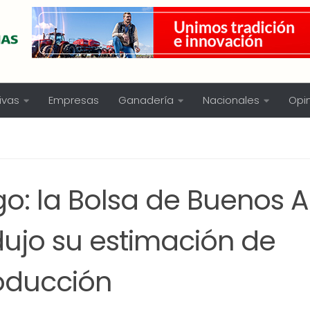
ivas
Empresas
Ganadería
Nacionales
Opi
go: la Bolsa de Buenos A
dujo su estimación de
oducción