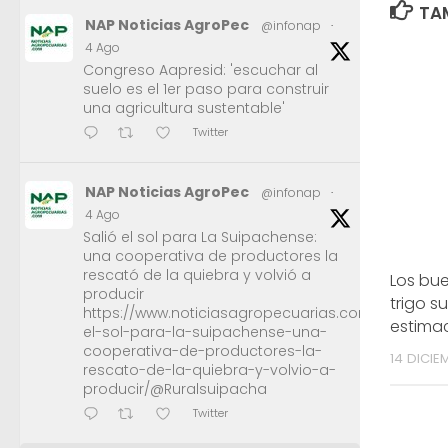
TAM
NAP Noticias AgroPec
@infonap
·
4 Ago
Congreso Aapresid: 'escuchar al
suelo es el 1er paso para construir
una agricultura sustentable'
Twitter
NAP Noticias AgroPec
@infonap
·
4 Ago
Salió el sol para La Suipachense:
una cooperativa de productores la
rescató de la quiebra y volvió a
Los bue
producir
trigo s
https://www.noticiasagropecuarias.com/2026/08/0
estima
el-sol-para-la-suipachense-una-
cooperativa-de-productores-la-
14 DICIE
rescato-de-la-quiebra-y-volvio-a-
producir/@Ruralsuipacha
Twitter