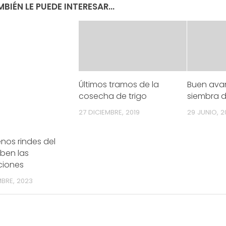
BIÉN LE PUEDE INTERESAR...
Últimos tramos de la
Buen ava
cosecha de trigo
siembra d
27 DICIEMBRE, 2019
29 JUNIO, 2
nos rindes del
uben las
4/salio-
ciones
MBRE, 2023