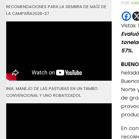
POR
GAB
RECOMENDACIONES PARA LA SIEMBRA DE MAÍZ DE
LA CAMPAÑA2026-27
Vistas:
Evaluó
tonela
57%.
BUENOS
helada
Buenos
INIA: MANEJO DE LAS PASTURAS EN UN TAMBO
Norte 
CONVENCIONAL Y UNO ROBATIZADOL
de gra
provoc
produc
En con
recole