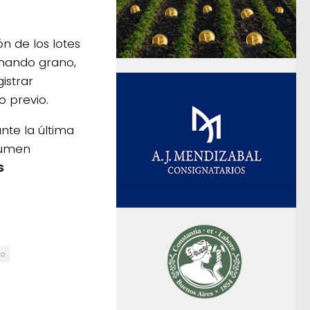
 de los lotes
enando grano,
istrar
o previo.
nte la última
lumen
s
go