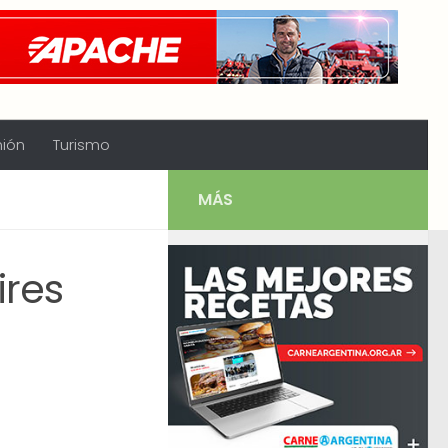
nión
Turismo
MÁS
ires