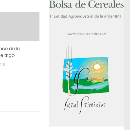
nce de la
e trigo
018