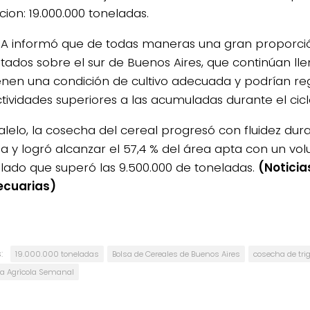
ion: 19.000.000 toneladas.
A informó que de todas maneras una gran proporción
tados sobre el sur de Buenos Aires, que continúan ll
nen una condición de cultivo adecuada y podrían reg
tividades superiores a las acumuladas durante el cicl
alelo, la cosecha del cereal progresó con fluidez dura
 y logró alcanzar el 57,4 % del área apta con un vo
ado que superó las 9.500.000 de toneladas.
(Noticia
ecuarias)
:
19.000.000 toneladas
Bolsa de Cereales de Buenos Aires
cosecha de tri
 Agrìcola Semanal