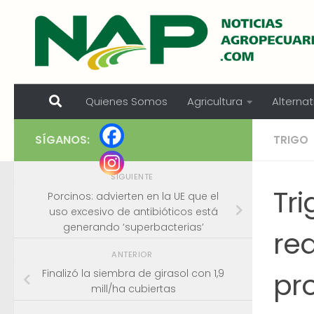
Skip to content
Quienes Somos
Agricultura
Alternat
SÍGANOS:
TRIGO
SIGUIENTE
Tri
Porcinos: advierten en la UE que el
uso excesivo de antibióticos está
generando ‘superbacterias’
re
ANTERIOR
pr
Finalizó la siembra de girasol con 1,9
mill/ha cubiertas