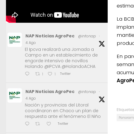
estimac
La BCB
implan
mantie
NAP Noticias AgroPec
@infonap
·
produc
4 Ago
El Ipcva realizará una Jornada a
Campo en un establecimiento de
En par
engorde intensivo de novillos
semana
Holando @IPCVA @HolandoACHA
acumul
Twitter
1
1
AgroP
NAP Noticias AgroPec
@infonap
·
4 Ago
Nación y provincias del Litoral
Etiquetas
coordinaron en Chaco un plan de
respuesta ante el fenómeno El Niño
Panorama
Twitter