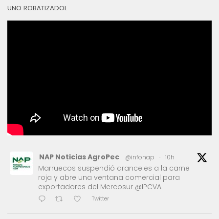
UNO ROBATIZADOL
NAP Noticias AgroPec
@infonap
·
10h
Marruecos suspendió aranceles a la carne
roja y abre una ventana comercial para
exportadores del Mercosur @IPCVA
Twitter