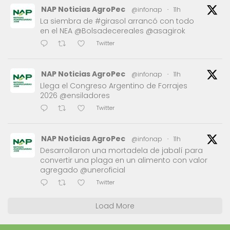
NAP Noticias AgroPec
@infonap
·
11h
La siembra de #girasol arrancó con todo
en el NEA @Bolsadecereales @asagirok
Twitter
NAP Noticias AgroPec
@infonap
·
11h
Llega el Congreso Argentino de Forrajes
2026 @ensiladores
Twitter
NAP Noticias AgroPec
@infonap
·
11h
Desarrollaron una mortadela de jabalí para
convertir una plaga en un alimento con valor
agregado @uneroficial
Twitter
Load More