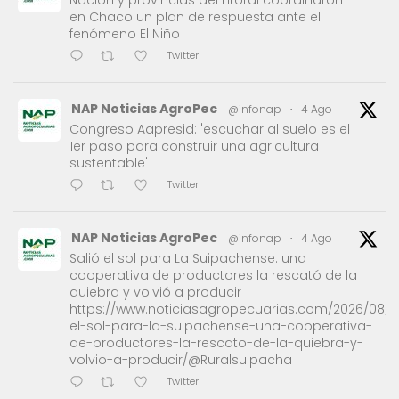
en Chaco un plan de respuesta ante el
fenómeno El Niño
Twitter
NAP Noticias AgroPec
@infonap
·
4 Ago
Congreso Aapresid: 'escuchar al suelo es el
1er paso para construir una agricultura
sustentable'
Twitter
NAP Noticias AgroPec
@infonap
·
4 Ago
Salió el sol para La Suipachense: una
cooperativa de productores la rescató de la
quiebra y volvió a producir
https://www.noticiasagropecuarias.com/2026/08/0
el-sol-para-la-suipachense-una-cooperativa-
de-productores-la-rescato-de-la-quiebra-y-
volvio-a-producir/@Ruralsuipacha
Twitter