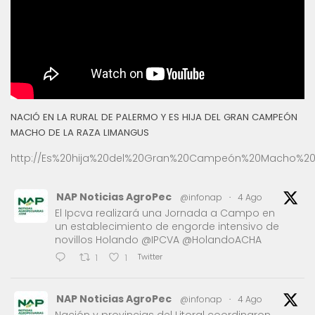
NACIÓ EN LA RURAL DE PALERMO Y ES HIJA DEL GRAN CAMPEÓN
MACHO DE LA RAZA LIMANGUS
http://Es%20hija%20del%20Gran%20Campeón%20Macho%20
NAP Noticias AgroPec
@infonap
·
4 Ago
El Ipcva realizará una Jornada a Campo en
un establecimiento de engorde intensivo de
novillos Holando @IPCVA @HolandoACHA
Twitter
1
1
NAP Noticias AgroPec
@infonap
·
4 Ago
Nación y provincias del Litoral coordinaron