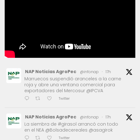
NAP Noticias AgroPec
@infonap
·
17h
Marruecos suspendió aranceles a la carne
roja y abre una ventana comercial para
exportadores del Mercosur @IPCVA
Twitter
NAP Noticias AgroPec
@infonap
·
17h
La siembra de #girasol arrancó con todo
en el NEA @Bolsadecereales @asagirok
Twitter