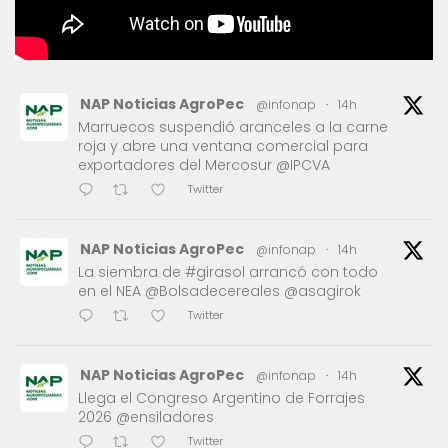
NAP Noticias AgroPec
@infonap
·
14h
Marruecos suspendió aranceles a la carne
roja y abre una ventana comercial para
exportadores del Mercosur @IPCVA
Twitter
NAP Noticias AgroPec
@infonap
·
14h
La siembra de #girasol arrancó con todo
en el NEA @Bolsadecereales @asagirok
Twitter
NAP Noticias AgroPec
@infonap
·
14h
Llega el Congreso Argentino de Forrajes
2026 @ensiladores
Twitter