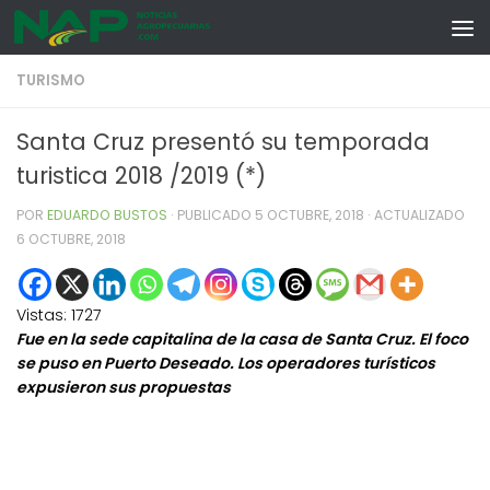
Skip to content
TURISMO
Santa Cruz presentó su temporada
turistica 2018 /2019 (*)
POR
EDUARDO BUSTOS
· PUBLICADO
5 OCTUBRE, 2018
· ACTUALIZADO
6 OCTUBRE, 2018
Vistas:
1727
Fue en la sede capitalina de la casa de Santa Cruz. El foco
se puso en Puerto Deseado. Los operadores turísticos
expusieron sus propuestas