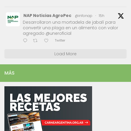
NAP Noticias AgroPec
@infonap
·
15h
Desarrollaron una mortadela de jabalí para
convertir una plaga en un alimento con valor
agregado @uneroficial
Twitter
Load More
MÁS