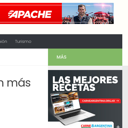
nión
Turismo
MÁS
on más