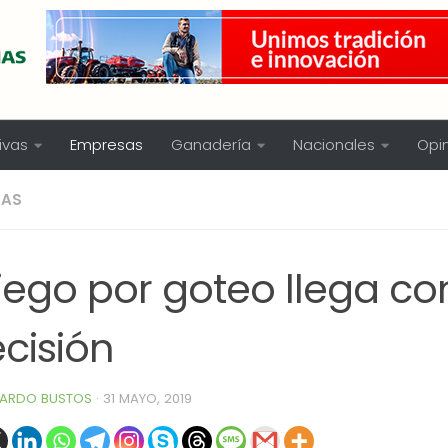
ivas
Empresas
Ganadería
Nacionales
Opi
SAS
riego por goteo llega c
cisión
ARDO BUSTOS
·
31 MAYO, 2019