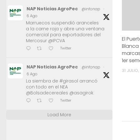
NAP Noticias AgroPec
@infonap
·
6 Ago
Marruecos suspendió aranceles
a la carne roja y abre una ventana
comercial para exportadores del
El Puer
Mercosur @IPCVA
Blanca
Twitter
marcas 
1er sem
NAP Noticias AgroPec
@infonap
·
31 JULIO,
6 Ago
La siembra de #girasol arrancó
con todo en el NEA
@Bolsadecereales @asagirok
Twitter
Load More