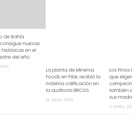
to de Bahía
 consigue nuevas
históricas en el
estre del año
 2021
La planta de Minerva
Los Pinos
Foods en Pilar, recibió la
que elige
máxima calificación en
campeon
la auditoría BRCGS
también 
sus madr
16 JULIO, 2024
11 JUNIO, 2