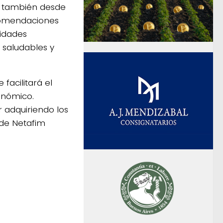
í también desde
ecomendaciones
tidades
 saludables y
facilitará el
conómico.
 adquiriendo los
 de Netafim