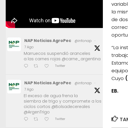
variab
la mis
de dosi
correc
oportu
NAP Noticias AgroPec
@infonap
·
“La ins
7 Ago
Marruecos suspendió aranceles
trabaj
a las carnes rojas @carne_argentina
Estamo
Twitter
equipo
Cuyo
(
NAP Noticias AgroPec
@infonap
·
7 Ago
EB.
El exceso de agua frena la
siembra de trigo y compromete a los
ciclos cortos @Bolsadecereales
@ArgenTrigo
TAM
Twitter