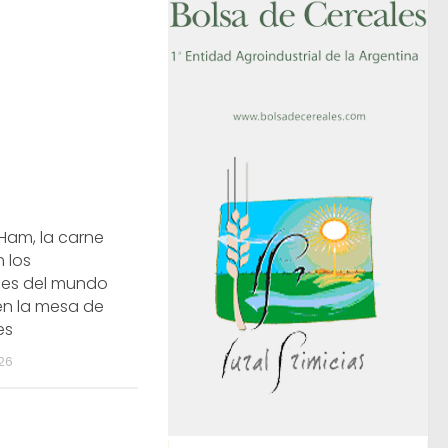
 Ham, la carne
n los
es del mundo
en la mesa de
es
026