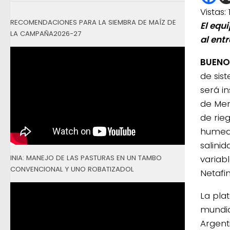
Vistas:
RECOMENDACIONES PARA LA SIEMBRA DE MAÍZ DE
El equ
LA CAMPAÑA2026-27
al ent
BUENOS
de sis
será i
de Men
de rieg
humeda
salini
INIA: MANEJO DE LAS PASTURAS EN UN TAMBO
variab
CONVENCIONAL Y UNO ROBATIZADOL
Netafi
La pla
mundia
Argent