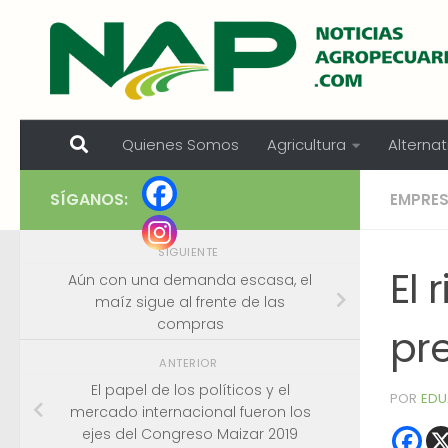
Skip to content
Quienes Somos
Agricultura
Alternat
SÍGANOS:
EMPRE
SIGUIENTE
El 
Aún con una demanda escasa, el
maíz sigue al frente de las
compras
pre
ANTERIOR
El papel de los políticos y el
POR
EDU
mercado internacional fueron los
ejes del Congreso Maizar 2019