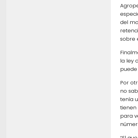
Agrope
especi
del mon
retenc
sobre e
Finalm
la ley 
puede 
Por ot
no sab
tenía u
tienen
para v
número
“El qu