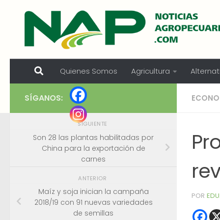
Skip to content
Quienes Somos
Agricultura
Alternat
SÍGANOS:
ECONO
SIGUIENTE
Pr
Son 28 las plantas habilitadas por
China para la exportación de
carnes
rev
ANTERIOR
Maíz y soja inician la campaña
POR
EDU
2018/19 con 91 nuevas variedades
de semillas