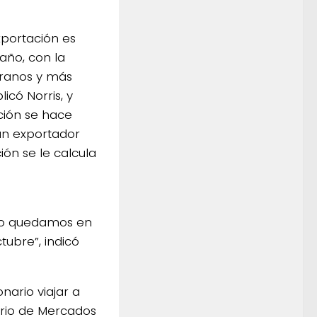
xportación es
año, con la
granos y más
licó Norris, y
ción se hace
un exportador
ón se le calcula
 eso quedamos en
ubre”, indicó
nario viajar a
ario de Mercados