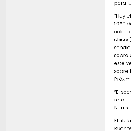
para l
“Hoy e
1.050 
calida
chicos)
señaló
sobre 
esté v
sobre la
Próxim
“El se
retoma
Norris 
El tit
Buenos