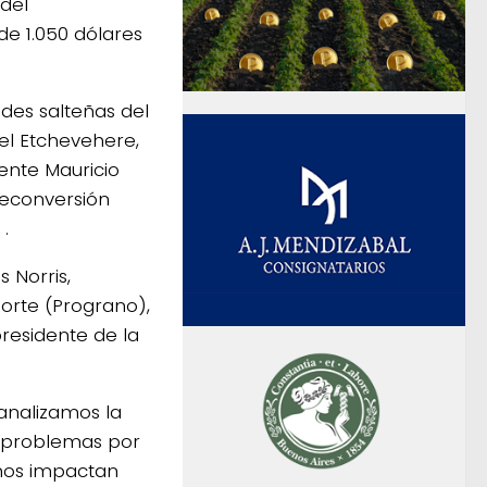
 del
de 1.050 dólares
ades salteñas del
uel Etchevehere,
ente Mauricio
reconversión
 .
 Norris,
orte (Prograno),
presidente de la
 analizamos la
os problemas por
 nos impactan