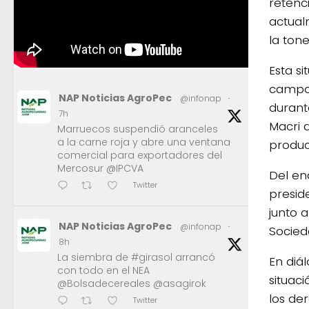
retenc
actualm
la tone
Esta s
campo 
NAP Noticias AgroPec
@infonap
·
durant
7h
Macri 
Marruecos suspendió aranceles
a la carne roja y abre una ventana
product
comercial para exportadores del
Mercosur @IPCVA
Del en
Twitter
presid
junto a
NAP Noticias AgroPec
@infonap
·
Socied
8h
La siembra de #girasol arrancó
En diá
con todo en el NEA
situac
@Bolsadecereales @asagirok
los de
Twitter