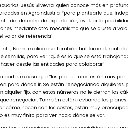
cuarios, Jesús Silveyra, quien conoce más en profund
alidades en Agroindustria, “para plantearle que, in
to del derecho de exportación, evaluar la posibilidad 
iones mediante otro mecanismo que se ajuste a valor
l valor de referencia”.
ente, Norris explicó que también hablaron durante la
de semillas, para ver “qué es lo que se está trabajand
hacer desde las entidades para colaborar”.
ra parte, expuso que “los productores están muy par
en para dónde ir. Se están renegociando alquileres, 
n alquiler fijo, con estos números no le cierran los cá
 que renegociar. También están revisando los planes
er cómo hacen con los costos, están muy preocupad
 es muy finito para ver hacia dónde se va”.
e no haya retenciones para las especialidades era un 