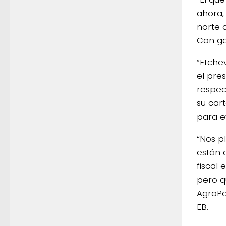
ahora,
norte a
Con ga
“Etche
el pres
respec
su car
para ev
“Nos p
están 
fiscal
pero q
AgroPe
EB.