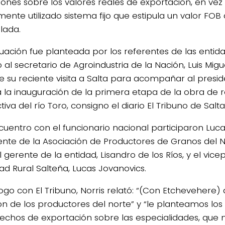
iones sobre los valores reales de exportación, en vez
ente utilizado sistema fijo que estipula un valor FOB 
lada.
ituación fue planteada por los referentes de las entid
al secretario de Agroindustria de la Nación, Luis Mig
e su reciente visita a Salta para acompañar al presid
a la inauguración de la primera etapa de la obra de 
iva del río Toro, consigno el diario El Tribuno de Salta
cuentro con el funcionario nacional participaron Lucas
ente de la Asociación de Productores de Granos del N
l gerente de la entidad, Lisandro de los Ríos, y el vice
ad Rural Salteña, Lucas Jovanovics.
logo con El Tribuno, Norris relató: “(Con Etchevehere)
ión de los productores del norte” y “le planteamos l
rechos de exportación sobre las especialidades, que