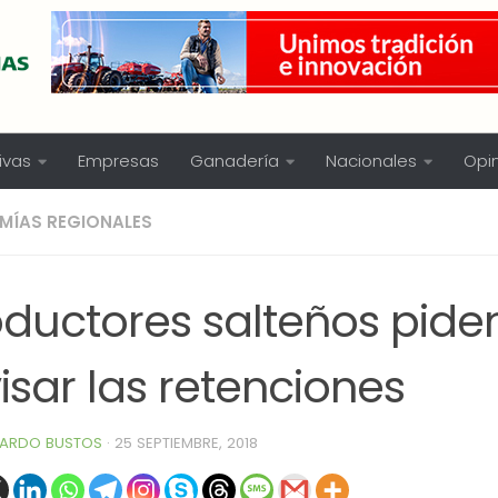
ivas
Empresas
Ganadería
Nacionales
Opi
MÍAS REGIONALES
oductores salteños pide
isar las retenciones
ARDO BUSTOS
·
25 SEPTIEMBRE, 2018