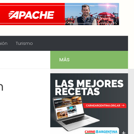
nión
Turismo
MÁS
n