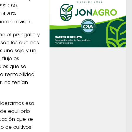
$1.050,
 el 20%
eron revisar.
n el pizingallo y
 son las que nos
s una soja y un
flujo es
ales que se
 rentabilidad
, no tenían
nsideramos esa
de equilibrio
tuación que se
o de cultivos