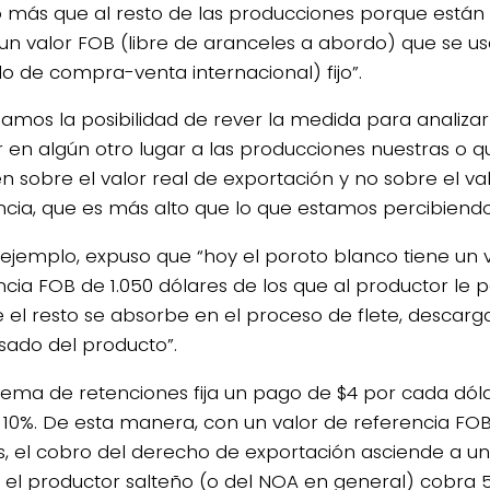
más que al resto de las producciones porque están 
un valor FOB (libre de aranceles a abordo) que se 
o de compra-venta internacional) fijo”.
eamos la posibilidad de rever la medida para analizar
car en algún otro lugar a las producciones nuestras o
en sobre el valor real de exportación y no sobre el va
ncia, que es más alto que lo que estamos percibiendo 
jemplo, expuso que “hoy el poroto blanco tiene un 
ncia FOB de 1.050 dólares de los que al productor le
 el resto se absorbe en el proceso de flete, descarga
ado del producto”.
uema de retenciones fija un pago de $4 por cada dól
 10%. De esta manera, con un valor de referencia FOB 
s, el cobro del derecho de exportación asciende a uno
si el productor salteño (o del NOA en general) cobra 5