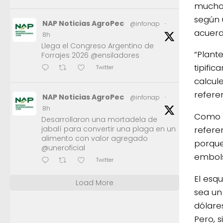
mucho 
según 
NAP Noticias AgroPec
@infonap
·
acuerd
8h
Llega el Congreso Argentino de
“Plant
Forrajes 2026 @ensiladores
tipifi
Twitter
calcul
refere
NAP Noticias AgroPec
@infonap
·
8h
Como e
Desarrollaron una mortadela de
jabalí para convertir una plaga en un
refere
alimento con valor agregado
porque
@uneroficial
embols
Twitter
El esq
Load More
sea un
dólare
Pero, 