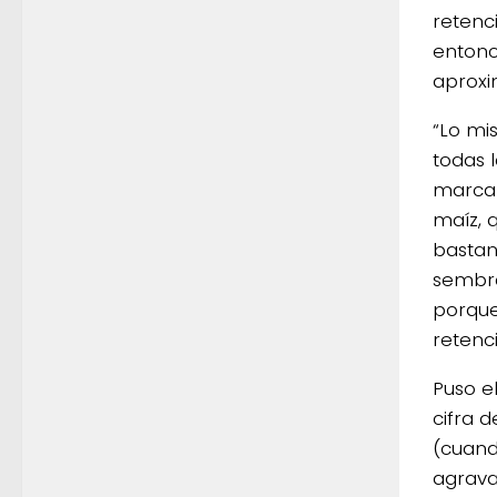
retenc
entonc
aproxi
“Lo mi
todas 
marcaba
maíz, 
bastant
sembra
porque
retenc
Puso e
cifra 
(cuand
agrava