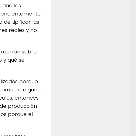
idad las
dependientemente
de tipificar las
es reales y no
 reunión sobre
o y qué se
alizados porque
porque si alguno
lculos, entonces
 de producción
os porque el
incentivo y