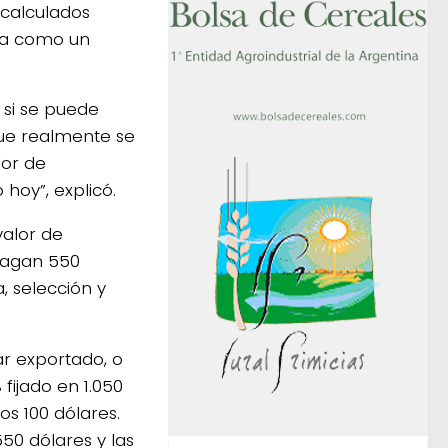
calculados
usa como un
 si se puede
 que realmente se
lor de
hoy”, explicó.
valor de
 pagan 550
, selección y
ar exportado, o
fijado en 1.050
s 100 dólares.
50 dólares y las