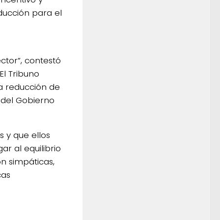
ucción para el
ctor”, contestó
El Tribuno
la reducción de
o del Gobierno
s y que ellos
r al equilibrio
on simpáticas,
cas