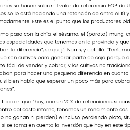
iones se hacen sobre el valor de referencia FOB de US
es se le está haciendo una retención de entre el 18 y
madamente. Este es el punto que los productores pidi
smo pasa con la chía, el sésamo, el (poroto) mung, co
las especialidades que tenemos en la provincia y que
n la diferencia”, se quejó Norris, y detalló: “Teníamo
que son cultivos para generar parte de caja porque el 
e fácil de vender y cobrar; y los cultivos no tradicion
ban para hacer una pequeña diferencia en cuanto a
, si bien había que esperar un poco más para cobrar
iones”.
l foco en que “hoy, con un 20% de retenciones, si co
dentro del costo interno, tenemos un rendimiento casi 
o no ganan ni pierden) e incluso perdiendo plata, si
 si se toma en cuenta la inversión que hay en este tip