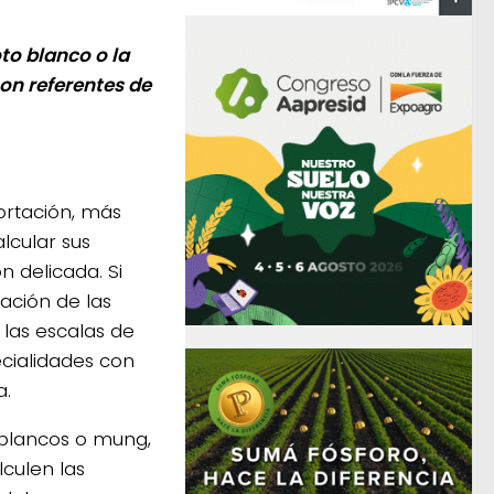
to blanco o la
con referentes de
ortación, más
lcular sus
n delicada. Si
uación de las
 las escalas de
ecialidades con
a.
 blancos o mung,
lculen las