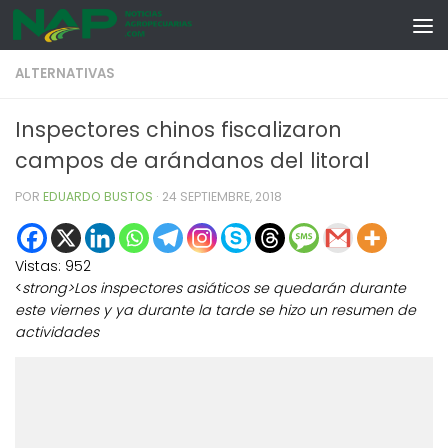
Skip to content
ALTERNATIVAS
Inspectores chinos fiscalizaron
campos de arándanos del litoral
POR
EDUARDO BUSTOS
·
24 SEPTIEMBRE, 2018
Vistas:
952
<
strong>Los inspectores asiáticos se quedarán durante
este viernes y ya durante la tarde se hizo un resumen de
actividades