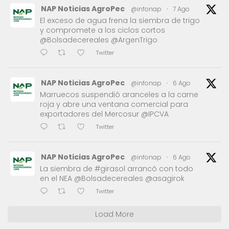
NAP Noticias AgroPec
@infonap
·
7 Ago
El exceso de agua frena la siembra de trigo
y compromete a los ciclos cortos
@Bolsadecereales @ArgenTrigo
Twitter
NAP Noticias AgroPec
@infonap
·
6 Ago
Marruecos suspendió aranceles a la carne
roja y abre una ventana comercial para
exportadores del Mercosur @IPCVA
Twitter
NAP Noticias AgroPec
@infonap
·
6 Ago
La siembra de #girasol arrancó con todo
en el NEA @Bolsadecereales @asagirok
Twitter
Load More