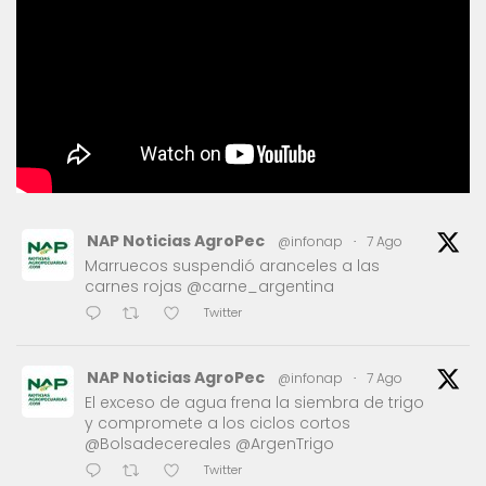
NAP Noticias AgroPec
@infonap
·
7 Ago
Marruecos suspendió aranceles a las
carnes rojas @carne_argentina
Twitter
NAP Noticias AgroPec
@infonap
·
7 Ago
El exceso de agua frena la siembra de trigo
y compromete a los ciclos cortos
@Bolsadecereales @ArgenTrigo
Twitter