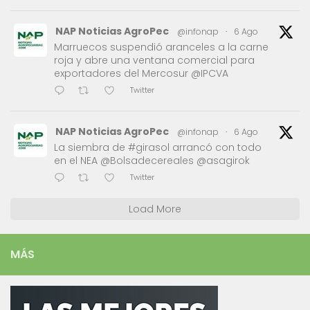
NAP Noticias AgroPec
@infonap
·
6 Ago
Marruecos suspendió aranceles a la carne
roja y abre una ventana comercial para
exportadores del Mercosur @IPCVA
Twitter
NAP Noticias AgroPec
@infonap
·
6 Ago
La siembra de #girasol arrancó con todo
en el NEA @Bolsadecereales @asagirok
Twitter
Load More
MÁS