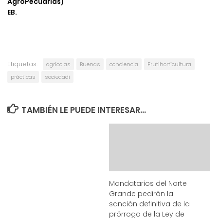
AgroPecuarias)
EB.
Etiquetas:
agrícolas
Buenas
conciencia
Frutihortícultura
prácticas
sociedadi
TAMBIÉN LE PUEDE INTERESAR...
Mandatarios del Norte
Grande pedirán la
sanción definitiva de la
prórroga de la Ley de