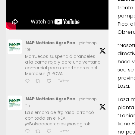
frente 
pampea
Pico, a
Obrero
NAP Noticias AgroPec
@infonap
·
“Nosot
10h
directi
Marruecos suspendió aranceles
hace v
a la carne roja y abre una ventana
comercial para exportadores del
sea se
Mercosur @IPCVA
provin
Twitter
Loza.
Loza m
NAP Noticias AgroPec
@infonap
·
11h
planta
La siembra de #girasol arrancó
”Tenía
con todo en el NEA
tiene 
@Bolsadecereales @asagirok
no pas
Twitter