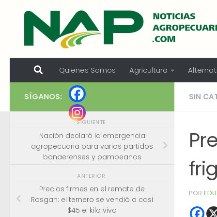
Skip to content
Quienes Somos
Agricultura
Alternat
SÍGANOS:
SIN CA
SIGUIENTE
Pre
Nación declaró la emergencia
agropecuaria para varios partidos
bonaerenses y pampeanos
fri
ANTERIOR
Precios firmes en el remate de
POR
EDU
Rosgan: el ternero se vendió a casi
$45 el kilo vivo