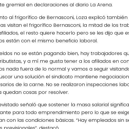
nte gremial en declaraciones al diario La Arena.
nto al frigorífico de Bernasconi, Loza explicó también
 visitan el frigorífico Bernasconi, la mitad de los tr
afiliados, el resto quiere hacerlo pero se les dijo que
os están con el mismo beneficio laboral.
ueldos no se están pagando bien, hay trabajadores q
ibutistas, y a mí me gusta tener a los afiliados en co
s nada fuera de lo normal y vamos a seguir visitando
uscar una solución el sindicato mantiene negociacion
arios de la carne. No se realizaron inspecciones labo
a quedan cosas por resolver.
revistado señaló que sostener la masa salarial signifi
ante para todo emprendimiento pero lo que se exig
n con las condiciones básicas. “Hay empleados sin se
 previsionales”, destacó.