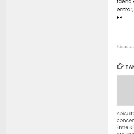
faena 
entrar
EB.
Etiquetas
TAM
Apicul
concen
Entre R