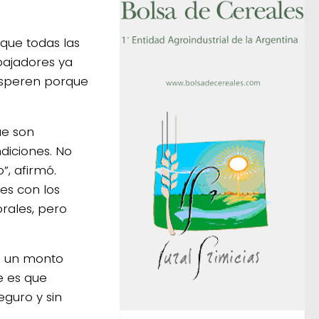
 que todas las
abajadores ya
 esperen porque
ue son
ndiciones. No
”, afirmó.
es con los
rales, pero
ca un monto
e es que
guro y sin