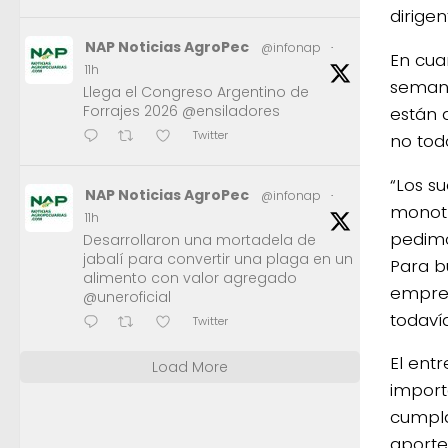
dirige
NAP Noticias AgroPec
@infonap
·
En cua
11h
semanas
Llega el Congreso Argentino de
Forrajes 2026 @ensiladores
están 
Twitter
no tod
“Los s
NAP Noticias AgroPec
@infonap
·
monotr
11h
pedimo
Desarrollaron una mortadela de
jabalí para convertir una plaga en un
Para b
alimento con valor agregado
empres
@uneroficial
todaví
Twitter
El ent
Load More
import
cumpla
aportes