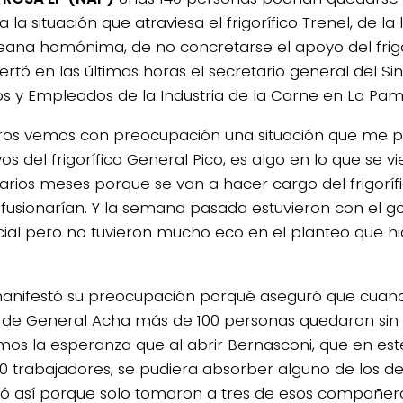
a la situación que atraviesa el frigorífico Trenel, de la
na homónima, de no concretarse el apoyo del frigo
lertó en las últimas horas el secretario general del Si
s y Empleados de la Industria de la Carne en La Pam
ros vemos con preocupación una situación que me p
vos del frigorífico General Pico, es algo en lo que se 
arios meses porque se van a hacer cargo del frigorífi
 fusionarían. Y la semana pasada estuvieron con el g
cial pero no tuvieron mucho eco en el planteo que hic
anifestó su preocupación porqué aseguró que cuand
 de General Acha más de 100 personas quedaron sin 
mos la esperanza que al abrir Bernasconi, que en e
80 trabajadores, se pudiera absorber alguno de los d
ó así porque solo tomaron a tres de esos compañero