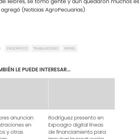
de liebres, se tomó gente y aún quedaron muchos 
, agregó (Noticias AgroPecuarias)
:
FRIGORÍFICO
TRABAJADORES
tRENEL
BIÉN LE PUEDE INTERESAR...
tores anuncian
Rodríguez presento en
traciones en
Expoagro digital líneas
íos y otras
de financiamiento para