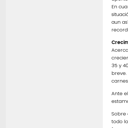
En cua
situac
aun as
record
Crecim
Acerca 
crecie
35 y 4
breve.
carnes
Ante el
estamos
Sobre 
todo l