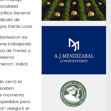
 localidad
rífico General
ndicato de
pa, Dardo Loza.
lantearon los
viene trabajando
co de Trenel, o
obierno
ieron”, indicó
o cerró la
sostén:
ste momento
espedidos pero
s”, aseguró el