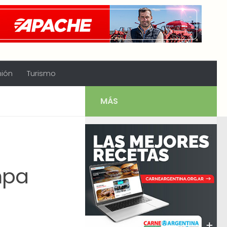
nión
Turismo
MÁS
mpa