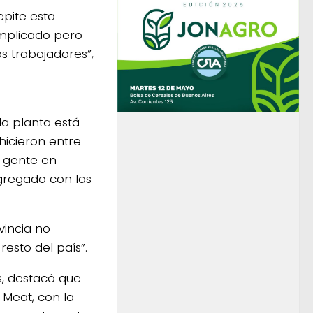
epite esta
complicado pero
s trabajadores”,
la planta está
hicieron entre
r gente en
agregado con las
vincia no
resto del país”.
s, destacó que
 Meat, con la