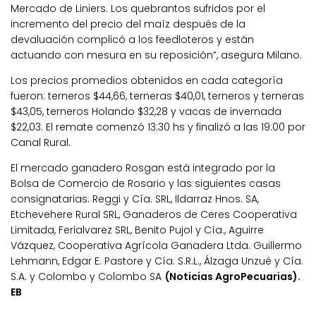
Mercado de Liniers. Los quebrantos sufridos por el
incremento del precio del maíz después de la
devaluación complicó a los feedloteros y están
actuando con mesura en su reposición”, asegura Milano.
Los precios promedios obtenidos en cada categoría
fueron: terneros $44,66, terneras $40,01, terneros y terneras
$43,05, terneros Holando $32,28 y vacas de invernada
$22,03. El remate comenzó 13:30 hs y finalizó a las 19:00 por
Canal Rural.
El mercado ganadero Rosgan está integrado por la
Bolsa de Comercio de Rosario y las siguientes casas
consignatarias: Reggi y Cía. SRL, Ildarraz Hnos. SA,
Etchevehere Rural SRL, Ganaderos de Ceres Cooperativa
Limitada, Ferialvarez SRL, Benito Pujol y Cía., Aguirre
Vázquez, Cooperativa Agrícola Ganadera Ltda. Guillermo
Lehmann, Edgar E. Pastore y Cía. S.R.L., Álzaga Unzué y Cía.
S.A. y Colombo y Colombo SA
(Noticias AgroPecuarias).
EB