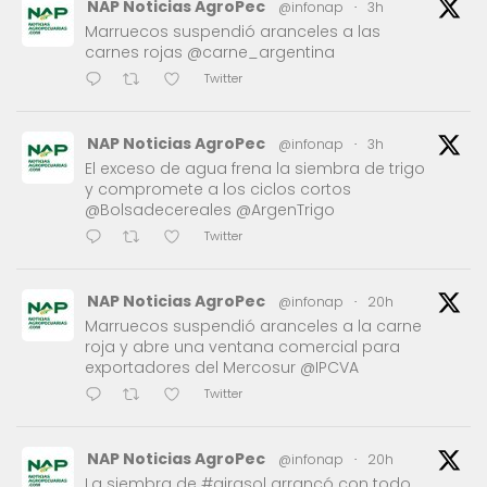
NAP Noticias AgroPec
@infonap
·
3h
Marruecos suspendió aranceles a las
carnes rojas @carne_argentina
Twitter
NAP Noticias AgroPec
@infonap
·
3h
El exceso de agua frena la siembra de trigo
y compromete a los ciclos cortos
@Bolsadecereales @ArgenTrigo
Twitter
NAP Noticias AgroPec
@infonap
·
20h
Marruecos suspendió aranceles a la carne
roja y abre una ventana comercial para
exportadores del Mercosur @IPCVA
Twitter
NAP Noticias AgroPec
@infonap
·
20h
La siembra de #girasol arrancó con todo