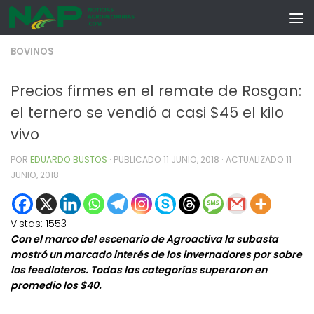
Skip to content
BOVINOS
Precios firmes en el remate de Rosgan:
el ternero se vendió a casi $45 el kilo
vivo
POR
EDUARDO BUSTOS
· PUBLICADO
11 JUNIO, 2018
· ACTUALIZADO
11
JUNIO, 2018
Vistas:
1553
Con el marco del escenario de Agroactiva la subasta
mostró un marcado interés de los invernadores por sobre
los feedloteros. Todas las categorías superaron en
promedio los $40.