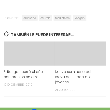
Etiquetas:
Animado
cautela
feedloteros
Rosgan
TAMBIÉN LE PUEDE INTERESAR...
El Rosgan cerró el año
Nuevo seminario del
con precios en alza
Ipcva destinado a los
jóvenes
17 DICIEMBRE, 2019
21 JULIO, 2021