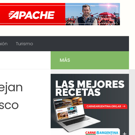
nión
Turismo
MÁS
dejan
esco