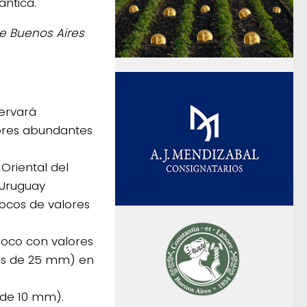
ántica.
de Buenos Aires
servará
ores abundantes
 Oriental del
 Uruguay
ocos de valores
foco con valores
ás de 25 mm) en
s de 10 mm).