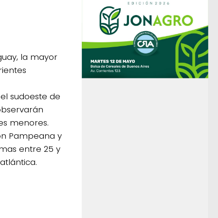
guay, la mayor
rientes
y el sudoeste de
observarán
res menores.
gión Pampeana y
mas entre 25 y
tlántica.