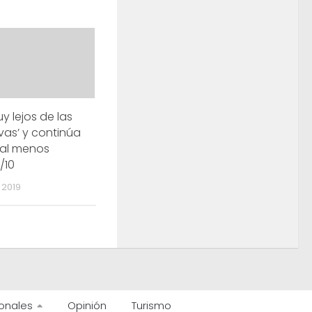
uy lejos de las
vas’ y continúa
 al menos
/10
 2019
onales
Opinión
Turismo