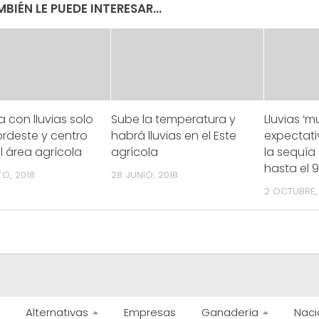
BIÉN LE PUEDE INTERESAR...
con lluvias solo
Sube la temperatura y
Lluvias ‘m
ordeste y centro
habrá lluvias en el Este
expectati
l área agrícola
agrícola
la sequía
hasta el 9
O, 2018
28 JUNIO, 2018
2 OCTUBRE,
Alternativas
Empresas
Ganadería
Naci