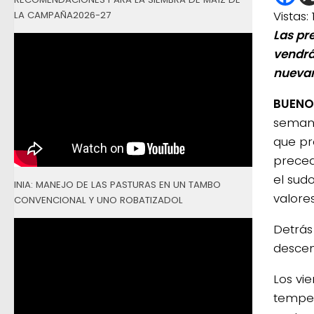
Vistas:
LA CAMPAÑA2026-27
Las pr
vendrá
nueva
BUENOS
semana
que pr
preced
el sud
INIA: MANEJO DE LAS PASTURAS EN UN TAMBO
valore
CONVENCIONAL Y UNO ROBATIZADOL
Detrás
descen
Los vi
temper