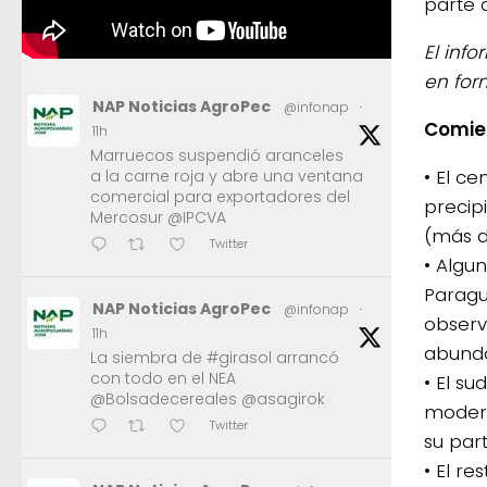
parte d
El inf
en for
NAP Noticias AgroPec
@infonap
·
Comie
11h
Marruecos suspendió aranceles
• El c
a la carne roja y abre una ventana
comercial para exportadores del
precip
Mercosur @IPCVA
(más 
Twitter
• Algu
Paragu
NAP Noticias AgroPec
@infonap
·
observ
11h
abund
La siembra de #girasol arrancó
con todo en el NEA
• El s
@Bolsadecereales @asagirok
modera
Twitter
su part
• El r