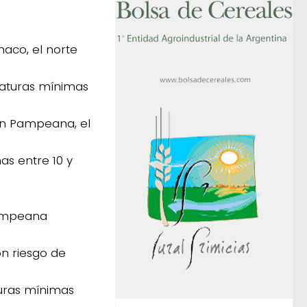
haco, el norte
raturas mínimas
ión Pampeana, el
s entre 10 y
 Pampeana
on riesgo de
turas mínimas