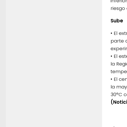
inferi
riesgo
Sube
• El e
parte 
experi
• El es
la Reg
temper
• El c
la may
30°C c
(Notic