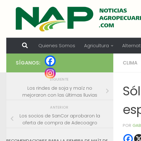
Skip to content
Quienes Somos
Agricultura
Alternat
SÍGANOS:
CLIMA
SIGUIENTE
Sól
Los rindes de soja y maíz no
mejoraron con las últimas lluvias
es
ANTERIOR
Los socios de SanCor aprobaron la
oferta de compra de Adecoagro
POR
GAB
RECOMENDACIONES PARA LA SIEMBRA DE MAÍZ DE