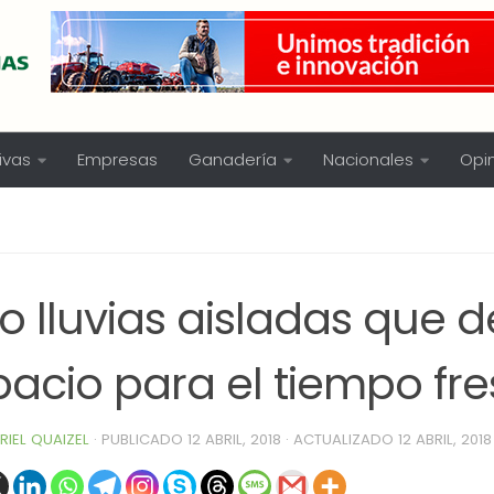
ivas
Empresas
Ganadería
Nacionales
Opi
o lluvias aisladas que 
pacio para el tiempo fr
RIEL QUAIZEL
· PUBLICADO
12 ABRIL, 2018
· ACTUALIZADO
12 ABRIL, 2018