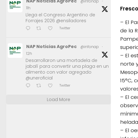
NAP Noticias AgroPec
@infonap
·
Fresc
11h
Llega el Congreso Argentino de
Forrajes 2026 @ensiladores
– El P
Twitter
de la 
Pampea
NAP Noticias AgroPec
superio
@infonap
·
12h
– El e
Desarrollaron una mortadela de
norte y
jabalí para convertir una plaga en un
Mesopo
alimento con valor agregado
@uneroficial
15°C, 
Twitter
valore
– El c
Load More
observ
mínima
helada
– El o