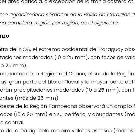
el área agrícola, a excepción de la franja costera atl
orme agroclimático semanal de la Bolsa de Cereales 
ma completa, región por región, es el siguiente:
nzo
entro del NOA, el extremo occidental del Paraguay ob
itaciones moderadas (10 a 25 mm), con focos de val
de 25 mm).
nos puntos de la Región del Chaco, el sur de la Región
ay, gran parte del Litoral Fluvial y la mayor parte del
arán precipitaciones moderadas (10 a 25 mm), con f
antes (más de 25 mm).
udoeste de la Región Pampeana observará un amplio 
dos (10 a 25 mm) en su periferia, y abundantes (m
e central.
esto del área agrícola recibirá valores escasos (meno