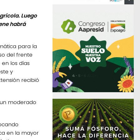
grícola. Luego
iene habrá
mática para la
so del frente
 en los días
ste y
xtensión recibió
có un moderado
vocando
ca en la mayor