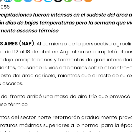
1056
ecipitaciones fueron intensas en el sudeste del área a
n días de bajas temperaturas pero la semana que v
mente ascenso térmico
 AIRES (NAP)
. Al comienzo de la perspectiva agrocli
 del 12 al 18 de abril en Argentina se completó el pa
odujo precipitaciones y tormentas de gran intensidad
entes, causando lluvias adicionales sobre el centro-e
oeste del área agrícola, mientras que el resto de su e
s escasos.
 del frente arribó una masa de aire frío que provo
so térmico.
entos del sector norte retornarán gradualmente pro
aturas máximas superiores a lo normal para la épo