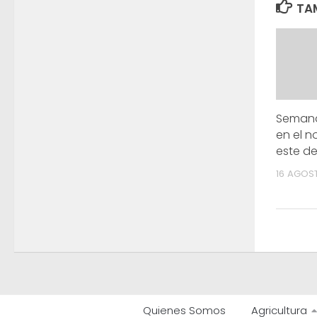
TAM
Semana 
en el n
este de
16 AGOST
Quienes Somos
Agricultura