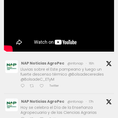
NAP Noticias AgroPec
@infonap
·
16h
Lluvias sobre el Este pampeano y luego un
fuerte descenso térmico @Bolsadecereales
@BolsadeC_ETyM
Twitter
NAP Noticias AgroPec
@infonap
·
17h
Hoy se celebra el Día de la Enseñanza
Agropecuaria y de las Ciencias Agrarias