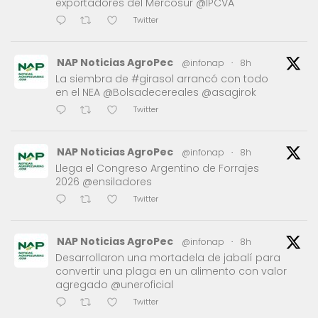
exportadores del Mercosur @IPCVA
Twitter
NAP Noticias AgroPec
@infonap
·
8h
La siembra de #girasol arrancó con todo
en el NEA @Bolsadecereales @asagirok
Twitter
NAP Noticias AgroPec
@infonap
·
8h
Llega el Congreso Argentino de Forrajes
2026 @ensiladores
Twitter
NAP Noticias AgroPec
@infonap
·
8h
Desarrollaron una mortadela de jabalí para
convertir una plaga en un alimento con valor
agregado @uneroficial
Twitter