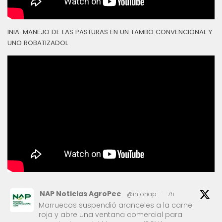
INIA: MANEJO DE LAS PASTURAS EN UN TAMBO CONVENCIONAL Y
UNO ROBATIZADOL
NAP Noticias AgroPec
@infonap
·
7h
Marruecos suspendió aranceles a la carne
roja y abre una ventana comercial para