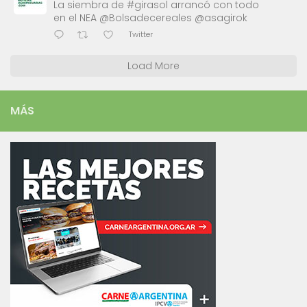
La siembra de #girasol arrancó con todo
en el NEA @Bolsadecereales @asagirok
Twitter
Load More
MÁS