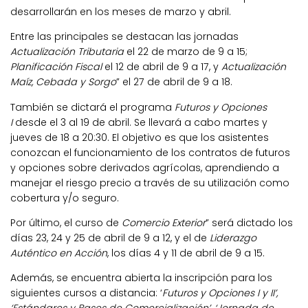
desarrollarán en los meses de marzo y abril.
Entre las principales se destacan las jornadas
Actualización Tributaria
el 22 de marzo de 9 a 15;
Planificación Fiscal
el 12 de abril de 9 a 17, y
Actualización
Maíz, Cebada y Sorgo
” el 27 de abril de 9 a 18.
También se dictará el programa
Futuros y Opciones
I
desde el 3 al 19 de abril. Se llevará a cabo martes y
jueves de 18 a 20:30. El objetivo es que los asistentes
conozcan el funcionamiento de los contratos de futuros
y opciones sobre derivados agrícolas, aprendiendo a
manejar el riesgo precio a través de su utilización como
cobertura y/o seguro.
Por último, el curso de
Comercio Exterior
” será dictado los
días 23, 24 y 25 de abril de 9 a 12, y el de
Liderazgo
Auténtico en Acción
, los días 4 y 11 de abril de 9 a 15.
Además, se encuentra abierta la inscripción para los
siguientes cursos a distancia: ‘
Futuros y Opciones I y II’,
‘Estándares y Bases de Comercialización’, ‘Jornada de