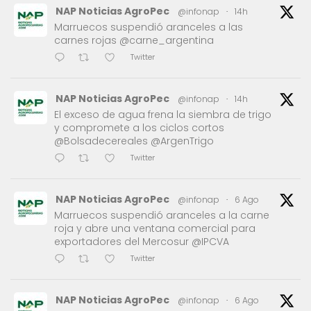
NAP Noticias AgroPec
@infonap
·
14h
Marruecos suspendió aranceles a las
carnes rojas @carne_argentina
Twitter
NAP Noticias AgroPec
@infonap
·
14h
El exceso de agua frena la siembra de trigo
y compromete a los ciclos cortos
@Bolsadecereales @ArgenTrigo
Twitter
NAP Noticias AgroPec
@infonap
·
6 Ago
Marruecos suspendió aranceles a la carne
roja y abre una ventana comercial para
exportadores del Mercosur @IPCVA
Twitter
NAP Noticias AgroPec
@infonap
·
6 Ago