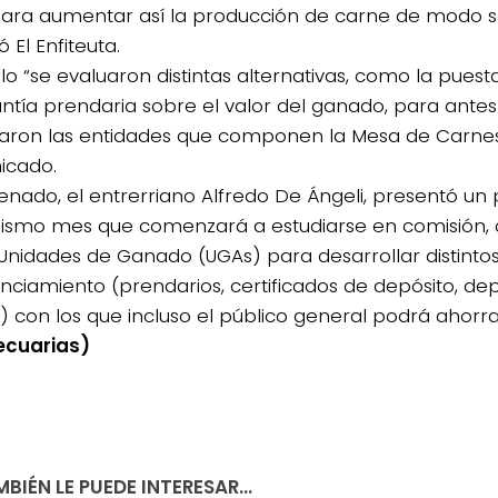
ara aumentar así la producción de carne de modo so
 El Enfiteuta.
llo “se evaluaron distintas alternativas, como la pue
antía prendaria sobre el valor del ganado, para antes 
aron las entidades que componen la Mesa de Carne
icado.
4/salio-
Senado, el entrerriano Alfredo De Ángeli, presentó un
ismo mes que comenzará a estudiarse en comisión, 
Unidades de Ganado (UGAs) para desarrollar distinto
anciamiento (prendarios, certificados de depósito, de
) con los que incluso el público general podrá ahorr
ecuarias)
BIÉN LE PUEDE INTERESAR...