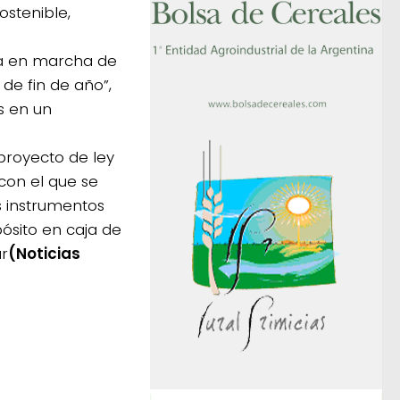
stenible,
sta en marcha de
de fin de año”,
s en un
 proyecto de ley
con el que se
s instrumentos
pósito en caja de
ar
(Noticias