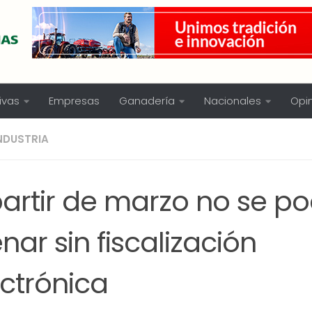
ivas
Empresas
Ganadería
Nacionales
Opi
NDUSTRIA
partir de marzo no se p
nar sin fiscalización
ectrónica