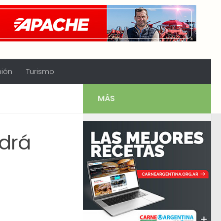
nión
Turismo
MÁS
odrá