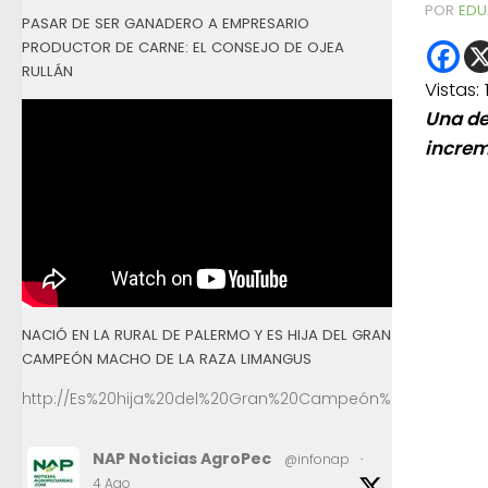
POR
EDU
PASAR DE SER GANADERO A EMPRESARIO
PRODUCTOR DE CARNE: EL CONSEJO DE OJEA
RULLÁN
Vistas:
Una de
increm
NACIÓ EN LA RURAL DE PALERMO Y ES HIJA DEL GRAN
CAMPEÓN MACHO DE LA RAZA LIMANGUS
http://Es%20hija%20del%20Gran%20Campeón%20Macho%2
NAP Noticias AgroPec
@infonap
·
4 Ago