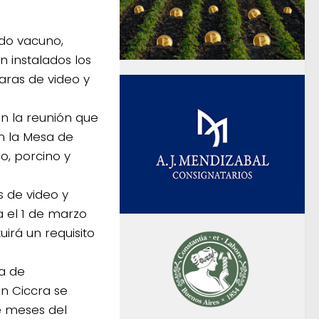
do vacuno,
 instalados los
aras de video y
en la reunión que
n la Mesa de
o, porcino y
s de video y
a el 1 de marzo
uirá un requisito
la de
n Ciccra se
e meses del