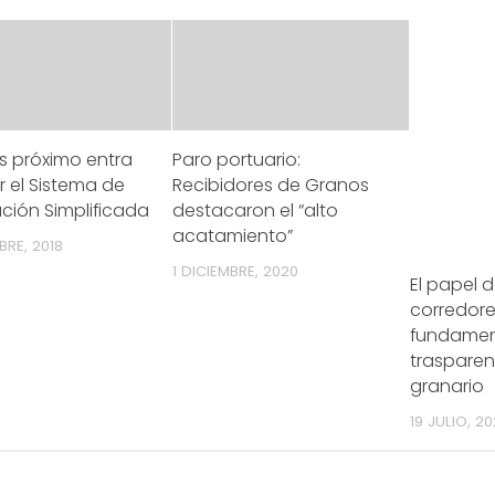
es próximo entra
Paro portuario:
r el Sistema de
Recibidores de Granos
ción Simplificada
destacaron el “alto
acatamiento”
RE, 2018
1 DICIEMBRE, 2020
El papel d
corredore
fundamen
trasparen
granario
19 JULIO, 2