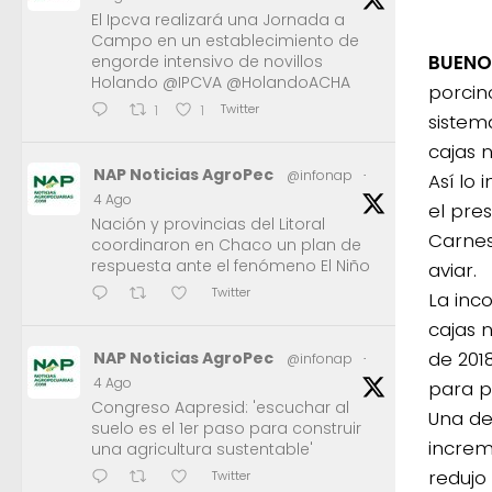
El Ipcva realizará una Jornada a
Campo en un establecimiento de
BUENO
engorde intensivo de novillos
Holando @IPCVA @HolandoACHA
porcin
Twitter
1
1
sistem
cajas 
NAP Noticias AgroPec
@infonap
·
Así lo 
4 Ago
el pre
Nación y provincias del Litoral
Carnes
coordinaron en Chaco un plan de
respuesta ante el fenómeno El Niño
aviar.
Twitter
La inc
cajas 
de 2018
NAP Noticias AgroPec
@infonap
·
4 Ago
para p
Congreso Aapresid: 'escuchar al
Una de
suelo es el 1er paso para construir
increm
una agricultura sustentable'
redujo
Twitter