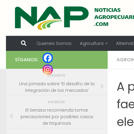
Skip to content
Quienes Somos
Agricultura
Alternat
SÍGANOS:
AGROI
SIGUIENTE
A 
Una jornada sobre ‘El desafío de la
integración de los mercados’
fae
ANTERIOR
El Senasa recomienda tomar
el
precauciones por posibles casos
de triquinosis