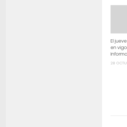
El juev
en vigo
Informa
28 OCTUB