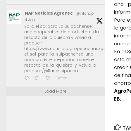
año- p
informó
NAP Noticias AgroPec
@infonap
·
Para e
4 Ago
Salió el sol para La Suipachense:
la gar
una cooperativa de productores la
inform
rescató de la quiebra y volvió a
producir
comun
https://www.noticiasagropecuarias.com/2026/08/0
En el 
el-sol-para-la-suipachense-una-
este m
cooperativa-de-productores-la-
rescato-de-la-quiebra-y-volvio-a-
crean 
producir/@Ruralsuipacha
de fin
Twitter
ahorro
AgroP
Load More
EB.
TAM