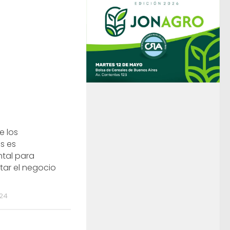
e los
s es
tal para
tar el negocio
024