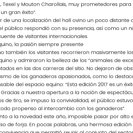
, Texel y Mouton Charollais, muy prometedores para e
un gran éxito”.
r de una localización del hall ovino un poco distante 
 el público respondió con su presencia, así como un
uente de visitantes internacionales.
quino, la pasión siempre presente
ño también los visitantes recorrieron masivamente los 
quino y admiraron la belleza de los “animales de exc
tados en las dos carreras del sitio. No dejaron de obs
asmo de los ganaderos apasionados, como lo destaca
sable del espacio equino: “Esta edición 2017 es un éxi
. Gracias a nuestra apertura a la noción de espectácu
s de tiro, se impuso la convivialidad, el público estu
todo propenso al intercambio con los ganaderos”.
nto a la novedad este año, imposible pasar por alto el
so de forja. En pocas palabras, una hermosa edició
 convivencia que permitió reunir al conjunto del secto