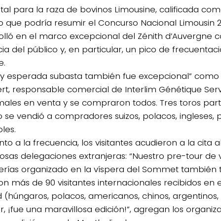
otal para la raza de bovinos Limousine, calificada com
vo que podría resumir el Concurso Nacional Limousin 
olló en el marco excepcional del Zénith d’Auvergne 
ia del público y, en particular, un pico de frecuentac
e.
y esperada subasta también fue excepcional” como lo
t, responsable comercial de Interlim Génétique Serv
males en venta y se compraron todos. Tres toros part
to se vendió a compradores suizos, polacos, ingleses,
les.
to a la frecuencia, los visitantes acudieron a la cita a
sas delegaciones extranjeras: “Nuestro pre-tour de v
rías organizado en la víspera del Sommet también 
con más de 90 visitantes internacionales recibidos en 
 (húngaros, polacos, americanos, chinos, argentinos, 
r, ¡fue una maravillosa edición!”, agregan los organiz