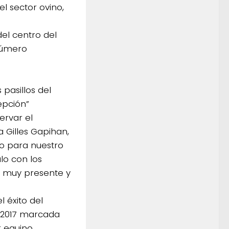
l sector ovino,
del centro del
 número
pasillos del
epción”
ervar el
 Gilles Gapihan,
to para nuestro
lo con los
vo muy presente y
 éxito del
n 2017 marcada
r equino.