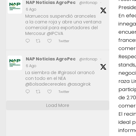
NAP Noticias AgroPec
@infonap
·
Presid
6 Ago
En efe
Marruecos suspendió aranceles
a la carne roja y abre una ventana
innega
comercial para exportadores del
encuen
Mercosur @IPCVA
france
Twitter
comerc
Respec
NAP Noticias AgroPec
@infonap
·
stands
6 Ago
negoci
La siembra de #girasol arrancó
con todo en el NEA
raza L
@Bolsadecereales @asagirok
partic
Twitter
de 2.7
comerc
Load More
El rec
ideal 
inform