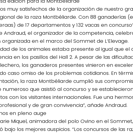
a edición para la Montbeliarde
os muy satisfechos de la organización de nuestro g
egional de la raza Montbéliarde. Con 88 ganaderías (
raas) de 17 departamentos y 132 vacas en concurso”
pe Andraud, el organizador de la competencia, celebr
n organizada en el marco del Sommet de L’Elevage.
lidad de los animales estaba presente al igual que e
ncia en los pasillos del Hall 2. A pesar de las dificult
 lechero, los ganaderos presentes vinieron en excelen
do caso omiso de los problemas cotidianos. En térmi
ntación, la raza Montbéliarde cumplió sus compromi
o numeroso que asistió al concurso y se establecier
tos con los visitantes internacionales. Fue una hermos
 profesional y de gran convivencia”, añade Andraud.
inos en pleno auge
arie Miquel, animadora del polo Ovino en el Sommet, 
ó bajo los mejores auspicios. “Los concursos de las ra