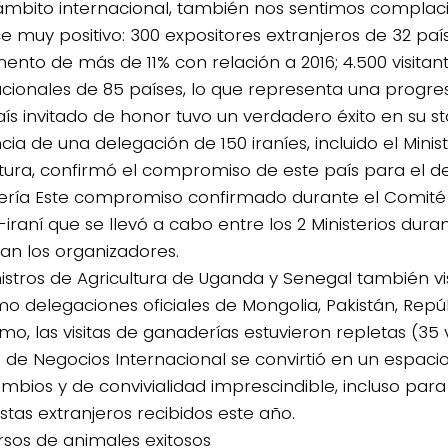
 ámbito internacional, también nos sentimos complac
e muy positivo: 300 expositores extranjeros de 32 paí
ento de más de 11% con relación a 2016; 4.500 visitan
acionales de 85 países, lo que representa una progresi
aís invitado de honor tuvo un verdadero éxito en su st
ia de una delegación de 150 iraníes, incluido el Minis
ltura, confirmó el compromiso de este país para el de
ría Este compromiso confirmado durante el Comité 
-iraní que se llevó a cabo entre los 2 Ministerios dur
an los organizadores.
nistros de Agricultura de Uganda y Senegal también vis
mo delegaciones oficiales de Mongolia, Pakistán, Repú
imo, las visitas de ganaderías estuvieron repletas (35 v
b de Negocios Internacional se convirtió en un espaci
ambios y de convivialidad imprescindible, incluso para
stas extranjeros recibidos este año.
sos de animales exitosos