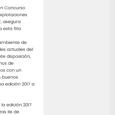
ran Concurso
explotaciones
, asegura
a esta 5ta
l ambiente de
ades actuales del
te disposición,
nos de
sos con un
on buenos
a edición 2017 a
la edición 2017
zas Ile de