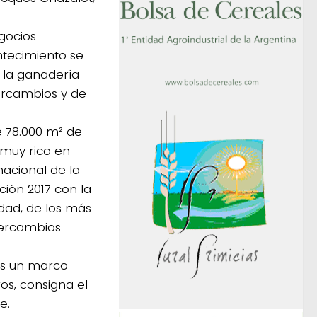
gocios
ntecimiento se
e la ganadería
ercambios y de
e 78.000 m² de
 muy rico en
nacional de la
ión 2017 con la
dad, de los más
tercambios
 es un marco
os, consigna el
e.