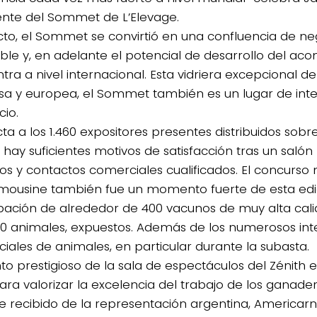
ente del Sommet de L’Elevage.
cto, el Sommet se convirtió en una confluencia de ne
ble y, en adelante el potencial de desarrollo del aco
tra a nivel internacional. Esta vidriera excepcional d
sa y europea, el Sommet también es un lugar de int
io.
ta a los 1.460 expositores presentes distribuidos sobr
, hay suficientes motivos de satisfacción tras un salón
os y contactos comerciales cualificados. El concurso 
imousine también fue un momento fuerte de esta edic
ipación de alrededor de 400 vacunos de muy alta cali
00 animales, expuestos. Además de los numerosos in
iales de animales, en particular durante la subasta.
into prestigioso de la sala de espectáculos del Zénith
para valorizar la excelencia del trabajo de los ganader
e recibido de la representación argentina, Americarn