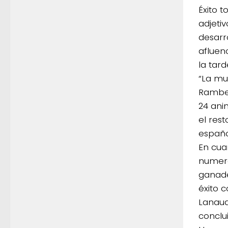
Éxito t
adjeti
desarr
afluenc
la tard
“La mu
Ramber
24 ani
el res
españo
En cuan
numero
ganade
éxito 
Lanaud
conclui