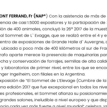
NT FERRAND, Fr (NAP*
) Con la asistencia de más de 9
encia de casi 1.5000 expositores y la participación de 
ción de 400 animales, concluyó la 26ª 2017 de la mue
ial Sommet de L` Evagge, que se realizó entre el 4 y e
centro de exposiciones de Grande Halle d` Auvergne, 
, ubicada a poco más de 400 kilómetros al sur de Fra
rafo aparte merece la presencia de maquinarias par
cha y conservación de forrajes, semillas de alta calid
 y laboratorios de primer nivel, entre los que se en
ger Ingelheim, con filiales en la Argentina.
Exposición de “El Sommet de L’Elevage (Cumbre de l
una edición 2017 que fue excepcional en todos los nive
ntes profesionales, el Sommet afianza su posicionamie
 grandes salones, ineludible a nivel europeo y que di
ncia cada vez más fuerte a nivel mundial” celebra J