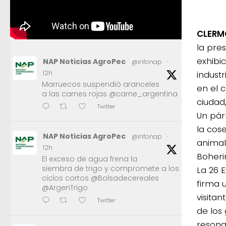
CLERMO
la pres
exhibi
NAP Noticias AgroPec
@infonap
·
industr
12h
Marruecos suspendió aranceles
en el 
a las carnes rojas @carne_argentina
ciudad
Twitter
Un pár
la cose
NAP Noticias AgroPec
@infonap
·
animal
12h
Boherin
El exceso de agua frena la
siembra de trigo y compromete a los
La 26 
ciclos cortos @Bolsadecereales
firma 
@ArgenTrigo
visita
Twitter
de los
resona