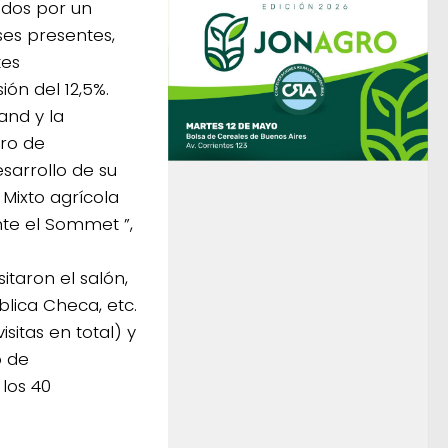
idos por un
ses presentes,
tes
ón del 12,5%.
and y la
tro de
sarrollo de su
Mixto agrícola
ante el Sommet ”,
itaron el salón,
blica Checa, etc.
isitas en total) y
o de
 los 40