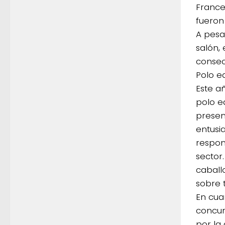
France
fueron 
A pesa
salón,
consec
Polo e
Este a
polo e
presen
entusi
respon
sector
caballo
sobre 
En cua
concur
por la