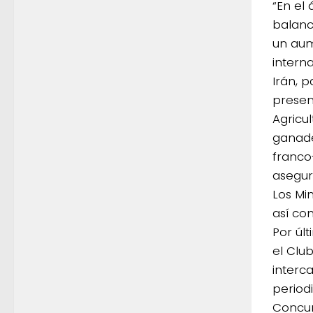
“En el
balanc
un aum
intern
Irán, p
presenc
Agricu
ganade
franco
asegur
Los Mi
así co
Por últ
el Clu
interc
periodi
Concur