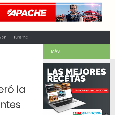
nión
Turismo
MÁS
s
ró la
antes