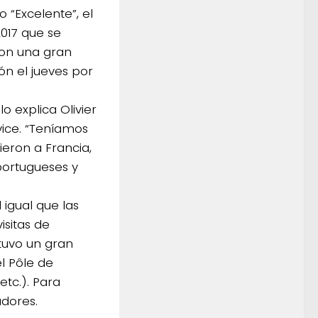
o “Excelente”, el
2017 que se
con una gran
ión el jueves por
 explica Olivier
ice. “Teníamos
ieron a Francia,
 portugueses y
l igual que las
isitas de
tuvo un gran
el Pôle de
etc.). Para
adores.