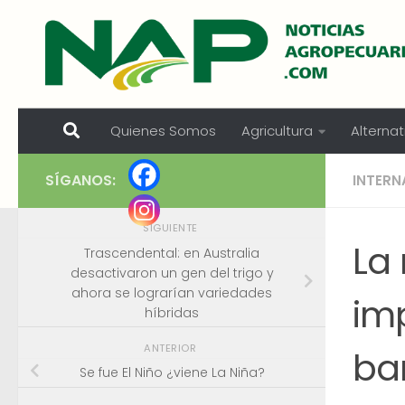
Skip to content
Quienes Somos
Agricultura
Alternat
SÍGANOS:
INTERN
SIGUIENTE
La
Trascendental: en Australia
desactivaron un gen del trigo y
ahora se lograrían variedades
im
híbridas
ANTERIOR
bar
Se fue El Niño ¿viene La Niña?