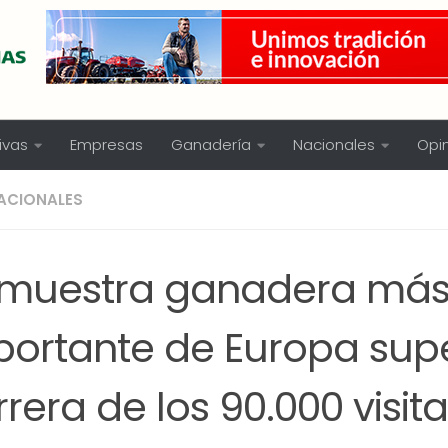
ivas
Empresas
Ganadería
Nacionales
Opi
ACIONALES
 muestra ganadera má
portante de Europa supe
rera de los 90.000 visit