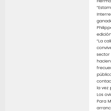
Hermos
“Estam
Interr
ganade
Philip
edició
“La ca
convive
sector
hacien
frecue
públic
contac
la vez
Los ov
Para M
arranc