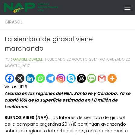
Skip to content
GIRASOL
La siembra de girasol viene
marchando
POR
GABRIEL QUAIZEL
· PUBLICADO
22 AGOSTO, 2017
· ACTUALIZADO
22
AGOSTO, 2017
Vistas:
1125
Avanza en las regiones del NEA, Santa Fe y Córdoba. Ya se
cubrió 16% de la superficie estimada en 1,8 millón de
hectáreas.
BUENOS AIRES (NAP).
Las labores de siembra de girasol
de la campaña argentina 2017/18 continúan avanzando
sobre las regiones del norte del país, más precisamente