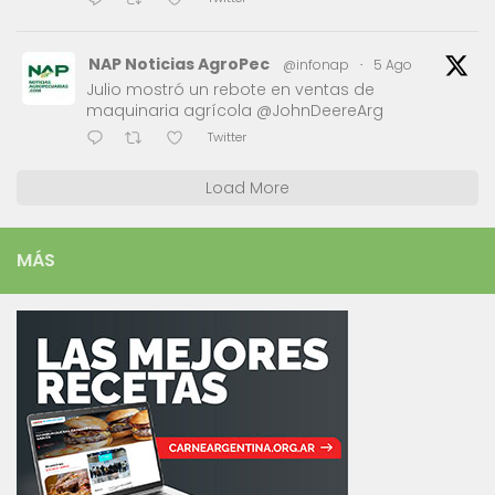
NAP Noticias AgroPec
@infonap
·
5 Ago
Julio mostró un rebote en ventas de
maquinaria agrícola @JohnDeereArg
Twitter
Load More
MÁS