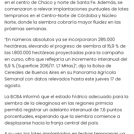
en el centro de Chaco y norte de Santa Fe. Además, se
comenzaron a relevar implantaciones puntuales de lotes
tempranos en el Centro-Norte de Córdoba y Núcleo
Norte, donde la siembra cobraría mayor fluidez en las
próximas semanas.
“En números absolutos ya se incorporaron 285.000
hectáreas, elevando el progreso de siembra al 15,9 % de
las 1.800.000 hectáreas proyectadas para la campaña
en curso, cifra que reflejaría un incremento interanual del
5,9 % (Superficie 2016/17: 1,7 MHas)”, dijo la Bolsa de
Cereales de Buenos Aires en su Panorama Agrícola
Semanal con datos relevados hasta este jueves 17 de
agosto.
La BCBA informó que el estado hídrico adecuado para la
siembra de la oleaginosa en las regiones primicia
permitió registrar un adelanto interanual de 7,6 puntos
porcentuales, esperando que la siembra comience a
desplazarse hacia la franja central del país.
A su vez, los lotes implantados en fechas tempranas ya