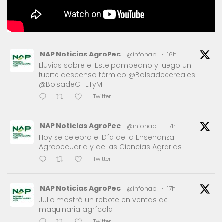
NAP Noticias AgroPec
@infonap
·
16h
Lluvias sobre el Este pampeano y luego un
fuerte descenso térmico @Bolsadecereales
@BolsadeC_ETyM
Twitter
NAP Noticias AgroPec
@infonap
·
17h
Hoy se celebra el Día de la Enseñanza
Agropecuaria y de las Ciencias Agrarias
Twitter
NAP Noticias AgroPec
@infonap
·
17h
Julio mostró un rebote en ventas de
maquinaria agrícola
Twitter