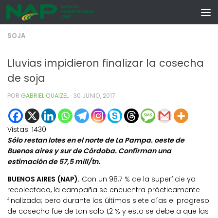
Skip to content
SOJA
Lluvias impidieron finalizar la cosecha
de soja
POR
GABRIEL QUAIZEL
·
30 JUNIO, 2017
Vistas:
1430
Sólo restan lotes en el norte de La Pampa. oeste de
Buenos aires y sur de Córdoba. Confirman una
estimación de 57,5 mill/tn.
BUENOS AIRES (NAP).
Con un 98,7 % de la superficie ya
recolectada, la campaña se encuentra prácticamente
finalizada; pero durante los últimos siete días el progreso
de cosecha fue de tan solo 1,2 % y esto se debe a que las