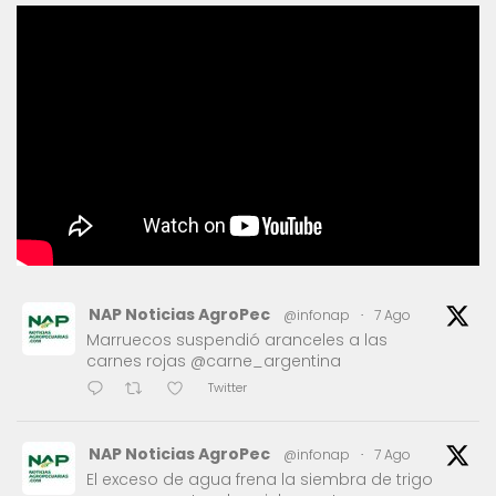
NAP Noticias AgroPec
@infonap
·
7 Ago
Marruecos suspendió aranceles a las
carnes rojas @carne_argentina
Twitter
NAP Noticias AgroPec
@infonap
·
7 Ago
El exceso de agua frena la siembra de trigo