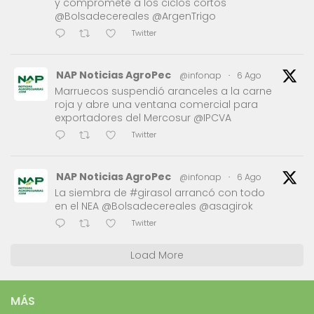
y compromete a los ciclos cortos
@Bolsadecereales @ArgenTrigo
Twitter
NAP Noticias AgroPec
@infonap
·
6 Ago
Marruecos suspendió aranceles a la carne
roja y abre una ventana comercial para
exportadores del Mercosur @IPCVA
Twitter
NAP Noticias AgroPec
@infonap
·
6 Ago
La siembra de #girasol arrancó con todo
en el NEA @Bolsadecereales @asagirok
Twitter
Load More
MÁS