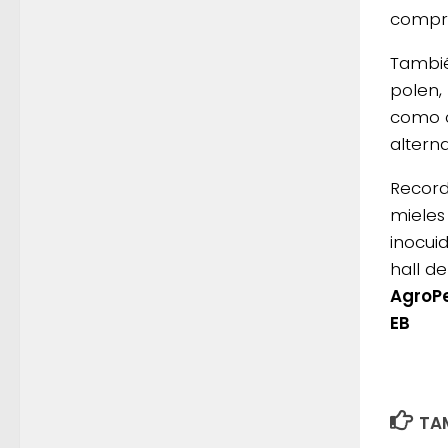
compra
Tambié
polen, 
como c
alterna
Record
mieles
inocui
hall d
AgroP
EB
TAM