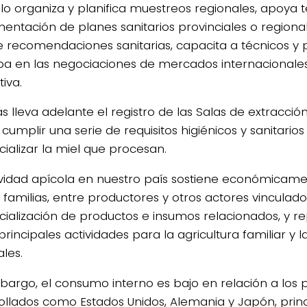
llo organiza y planifica muestreos regionales, apoya
entación de planes sanitarios provinciales o regional
e recomendaciones sanitarias, capacita a técnicos y p
ipa en las negociaciones de mercados internacionale
iva.
 lleva adelante el registro de las Salas de extracció
cumplir una serie de requisitos higiénicos y sanitario
ializar la miel que procesan.
ividad apícola en nuestro país sostiene económicame
 familias, entre productores y otros actores vinculado
ialización de productos e insumos relacionados, y r
principales actividades para la agricultura familiar y
les.
bargo, el consumo interno es bajo en relación a los 
ollados como Estados Unidos, Alemania y Japón, prin