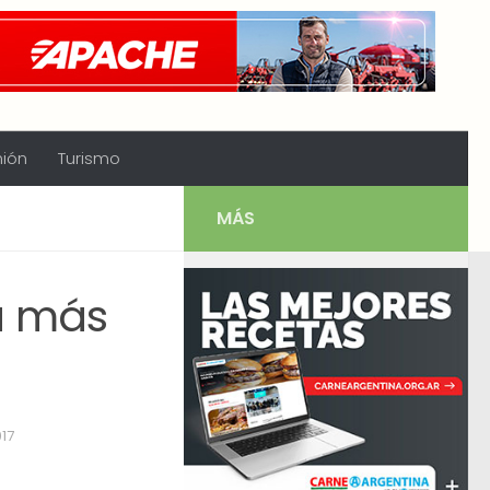
nión
Turismo
MÁS
a más
17