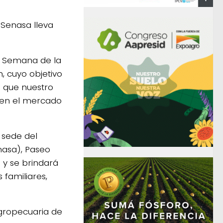
 Senasa lleva
la Semana de la
n, cuyo objetivo
o que nuestro
 en el mercado
a sede del
nasa), Paseo
 y se brindará
 familiares,
agropecuaria de