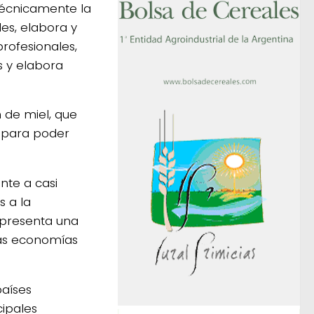
 técnicamente la
es, elabora y
rofesionales,
s y elabora
n de miel, que
s para poder
nte a casi
s a la
epresenta una
 las economías
países
cipales