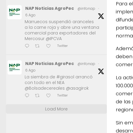
Para e
NAP Noticias AgroPec
@infonap
·
implem
6 Ago
difund
Marruecos suspendió aranceles
partic
a la carne roja y abre una ventana
comercial para exportadores del
normat
Mercosur @IPCVA
Twitter
Además
deben 
NAP Noticias AgroPec
comerc
@infonap
·
6 Ago
La siembra de #girasol arrancó
La act
con todo en el NEA
100.000
@Bolsadecereales @asagirok
comerc
Twitter
de las 
Load More
regiona
Sin em
desarr