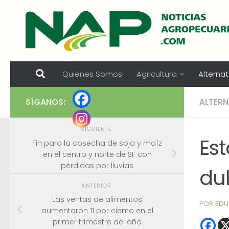
Skip to content
Quienes Somos
Agricultura
Alternat
SÍGANOS:
ALTERN
SIGUIENTE
Es
Fin para la cosecha de soja y maíz
en el centro y norte de SF con
pérdidas por lluvias
du
ANTERIOR
Las ventas de alimentos
POR
EDU
aumentaron 11 por ciento en el
primer trimestre del año