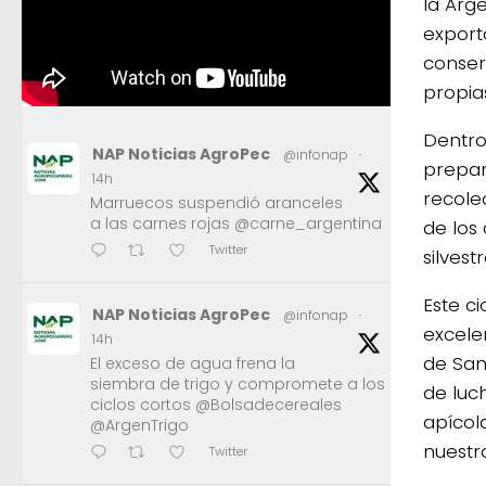
la Arg
export
conser
propia
Dentro
NAP Noticias AgroPec
@infonap
·
prepar
14h
recolec
Marruecos suspendió aranceles
a las carnes rojas @carne_argentina
de los 
Twitter
silvest
Este ci
NAP Noticias AgroPec
@infonap
·
excele
14h
de Sani
El exceso de agua frena la
siembra de trigo y compromete a los
de luc
ciclos cortos @Bolsadecereales
apícol
@ArgenTrigo
nuestro
Twitter