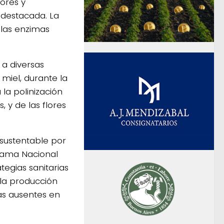
tores y
 destacada. La
 las enzimas
 a diversas
miel, durante la
 la polinización
, y de las flores
d sustentable por
grama Nacional
tegias sanitarias
la producción
as ausentes en