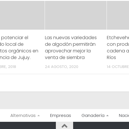
potenciar el
Las nuevas variedades
Etchevehe
o local de
de algodón permitirán
con produ
tos orgánicos en
aprovechar mejor la
cadena av
incia de Jujuy.
venta de siembra
Ríos
BRE, 2018
24 AGOSTO, 2020
14 OCTUBRE,
Alternativas
Empresas
Ganadería
Naci