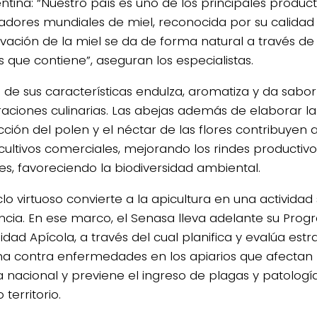
entina: “Nuestro país es uno de los principales produc
adores mundiales de miel, reconocida por su calidad
vación de la miel se da de forma natural a través de
s que contiene”, aseguran los especialistas.
 de sus características endulza, aromatiza y da sabor
aciones culinarias. Las abejas además de elaborar la 
ción del polen y el néctar de las flores contribuyen a
cultivos comerciales, mejorando los rindes productivos
res, favoreciendo la biodiversidad ambiental.
clo virtuoso convierte a la apicultura en una activida
ncia. En ese marco, el Senasa lleva adelante su Pro
dad Apícola, a través del cual planifica y evalúa estra
ha contra enfermedades en los apiarios que afectan 
a nacional y previene el ingreso de plagas y patologí
 territorio.