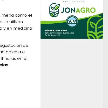
colmena como el
e se utilizan
a y en medicina
 degustación de
dad apícola e
11 horas en el
cias