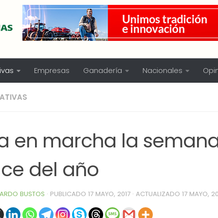
ivas
Empresas
Ganadería
Nacionales
Opi
ATIVAS
ta en marcha la seman
lce del año
ARDO BUSTOS
· PUBLICADO
17 MAYO, 2017
· ACTUALIZADO
17 MAYO, 20