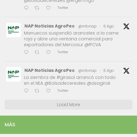
@Bolsadecereales @ArgenTrigo
Twitter
NAP Noticias AgroPec
@infonap
·
6 Ago
Marruecos suspendió aranceles a la carne
roja y abre una ventana comercial para
exportadores del Mercosur @IPCVA
Twitter
NAP Noticias AgroPec
@infonap
·
6 Ago
La siembra de #girasol arrancó con todo
en el NEA @Bolsadecereales @asagirok
Twitter
Load More
MÁS