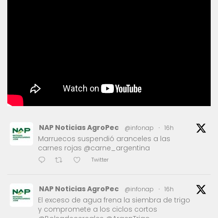
NAP Noticias AgroPec
@infonap
·
16h
Marruecos suspendió aranceles a las
carnes rojas @carne_argentina
Twitter
NAP Noticias AgroPec
@infonap
·
16h
El exceso de agua frena la siembra de trigo
y compromete a los ciclos cortos