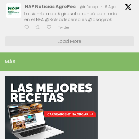
NAP Noticias AgroPec
@infonap
·
6 Ago
La siembra de #girasol arrancó con todo
en el NEA @Bolsadecereales @asagirok
Twitter
Load More
MÁS