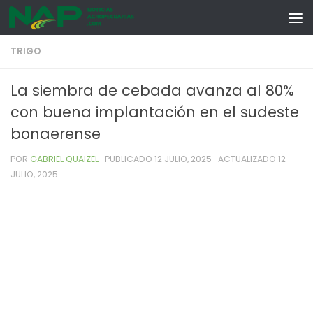
Skip to content
TRIGO
La siembra de cebada avanza al 80%
con buena implantación en el sudeste
bonaerense
POR
GABRIEL QUAIZEL
· PUBLICADO
12 JULIO, 2025
· ACTUALIZADO
12
JULIO, 2025