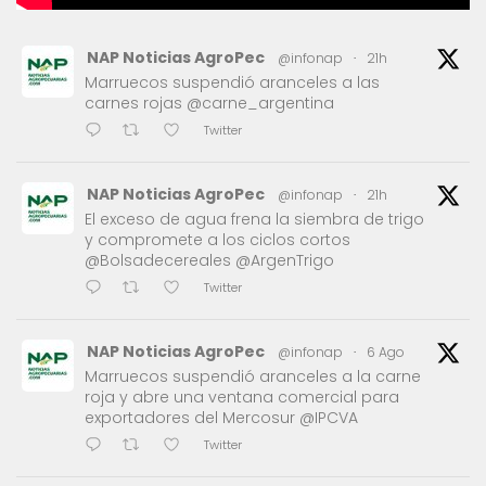
NAP Noticias AgroPec
@infonap
·
21h
Marruecos suspendió aranceles a las
carnes rojas @carne_argentina
Twitter
NAP Noticias AgroPec
@infonap
·
21h
El exceso de agua frena la siembra de trigo
y compromete a los ciclos cortos
@Bolsadecereales @ArgenTrigo
Twitter
NAP Noticias AgroPec
@infonap
·
6 Ago
Marruecos suspendió aranceles a la carne
roja y abre una ventana comercial para
exportadores del Mercosur @IPCVA
Twitter