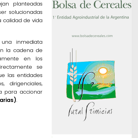
ejan planteadas
er solucionadas
a calidad de vida
 una inmediata
en la cadena de
tamente en los
irectamente se
ue las entidades
, dirigenciales,
a para accionar
arias)
.