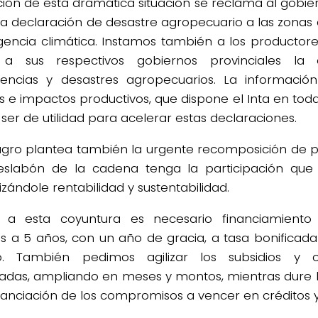
ción de esta dramática situación se reclama al gobie
la declaración de desastre agropecuario a las zonas 
gencia climática. Instamos también a los producto
n a sus respectivos gobiernos provinciales la 
ncias y desastres agropecuarios. La informació
os e impactos productivos, que dispone el Inta en toda
ser de utilidad para acelerar estas declaraciones.
gro plantea también la urgente recomposición de p
slabón de la cadena tenga la participación que
zándole rentabilidad y sustentabilidad.
e a esta coyuntura es necesario financiamiento
os a 5 años, con un año de gracia, a tasa bonificada
jo. También pedimos agilizar los subsidios y 
adas, ampliando en meses y montos, mientras dure 
inanciación de los compromisos a vencer en créditos y 