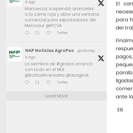
6 Ago
El ca
Marruecos suspendió aranceles
necesi
a la carne roja y abre una ventana
para f
comercial para exportadores del
Mercosur @IPCVA
del tra
Twitter
Final
respue
NAP Noticias AgroPec
@infonap
·
pagos
6 Ago
La siembra de #girasol arrancó
peque
con todo en el NEA
parali
@Bolsadecereales @asagirok
ligada
Twitter
comerc
Load More
ante la
EB