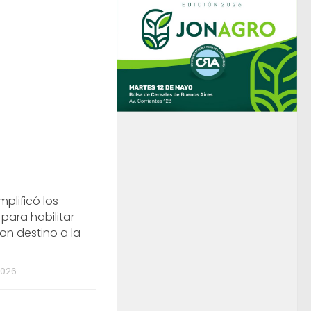
plificó los
 para habilitar
n destino a la
2026