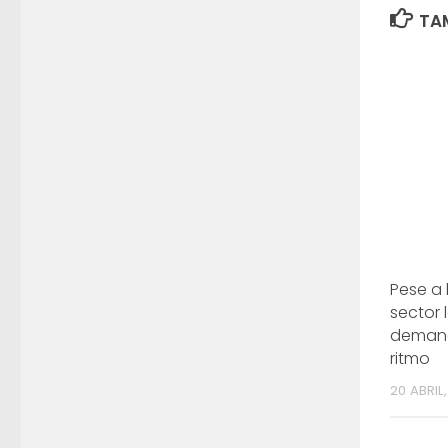
TAM
Pese a 
sector 
demand
ritmo
20 ABRIL