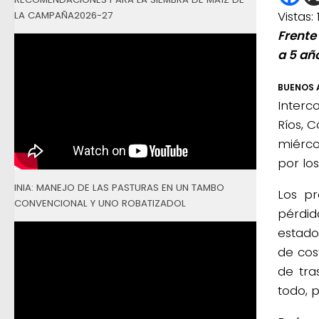
Vistas:
LA CAMPAÑA2026-27
Frente
a 5 añ
BUENOS A
Interc
Ríos, 
miérco
por lo
INIA: MANEJO DE LAS PASTURAS EN UN TAMBO
Los pr
CONVENCIONAL Y UNO ROBATIZADOL
pérdid
estado
de cos
de tra
todo, 