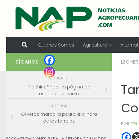
Skip to content
Quienes Somos
Agricultura
Alternat
SÍGANOS:
LECHER
SIGUIENTE
Ta
MachineFinder, la página de
usados del ciervo
Co
ANTERIOR
Oliveros marca la pauta a la hora
de los forrajes
POR
EDU
RECOMENDACIONES PARA LA SIEMBRA DE MAÍZ DE