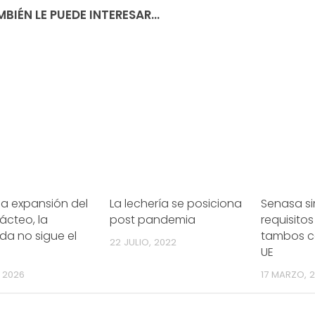
BIÉN LE PUEDE INTERESAR...
la expansión del
La lechería se posiciona
Senasa sim
lácteo, la
post pandemia
requisitos
a no sigue el
tambos co
22 JULIO, 2022
UE
, 2026
17 MARZO, 