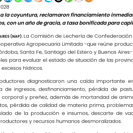
1028
 a la coyuntura, reclamaron financiamiento inmediat
os, con un año de gracia, a tasa bonificada para capit
La Comisión de Lechería de
Confederación
IRES (NAP).
ooperativa Agropecuaria Limitada -qu
e reúne produc
Córdoba, Santa Fe, Santiago del Estero y Buenos Aires-
les para evaluar el estado de situación de las provin
s excesos hídricos
.
oductores diagnosticaron una caída importante en
a de ingresos, desfinanciamiento, pérdida de past
 corporal y preñez, además de mortandad de anima
tos, pérdida de calidad de materia prima, problemas
slado de la producción e insumos, descarte de vac
productores y recursos humanos desmoralizados.