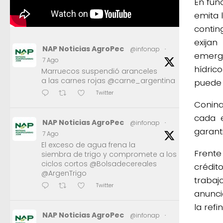
En fun
emita 
contin
exija
NAP Noticias AgroPec
@infonap
·
emerge
7 Ago
hídric
Marruecos suspendió aranceles
a las carnes rojas @carne_argentina
puede 
Twitter
Conina
cada e
NAP Noticias AgroPec
@infonap
·
garanti
7 Ago
El exceso de agua frena la
Frent
siembra de trigo y compromete a los
ciclos cortos @Bolsadecereales
crédit
@ArgenTrigo
traba
Twitter
anunci
la ref
NAP Noticias AgroPec
@infonap
·