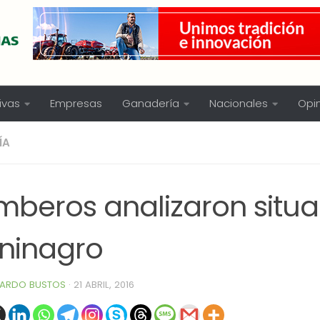
ivas
Empresas
Ganadería
Nacionales
Opi
ÍA
mberos analizaron situa
ninagro
ARDO BUSTOS
·
21 ABRIL, 2016