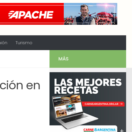
nión
Turismo
MÁS
ción en