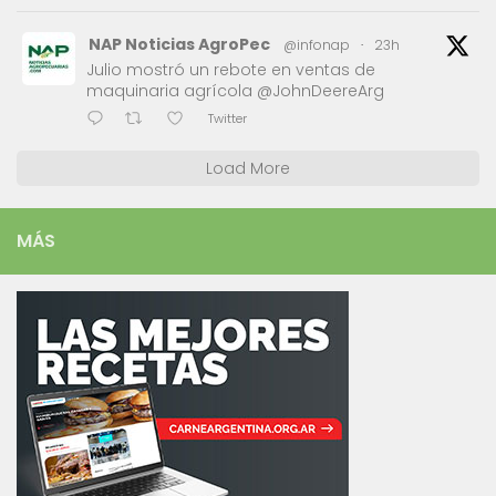
NAP Noticias AgroPec
@infonap
·
23h
Julio mostró un rebote en ventas de
maquinaria agrícola @JohnDeereArg
Twitter
Load More
MÁS