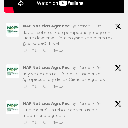
NAP Noticias AgroPec
@infonap
·
8h
Lluvias sobre el Este pampeano y luego un
fuerte descenso térmico @Bolsadecereales
@BolsadeC_ETyM
Twitter
NAP Noticias AgroPec
@infonap
·
9h
Hoy se celebra el Día de la Enseñanza
Agropecuaria y de las Ciencias Agrarias
Twitter
NAP Noticias AgroPec
@infonap
·
9h
Julio mostró un rebote en ventas de
maquinaria agrícola
Twitter