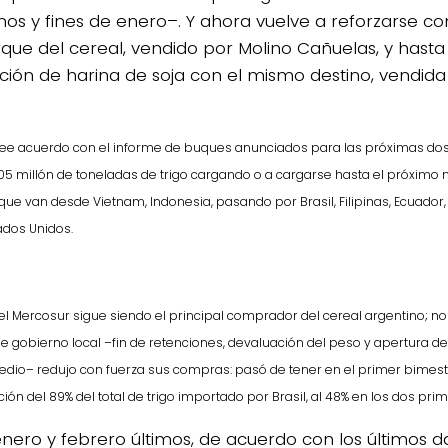
os y fines de enero–. Y ahora vuelve a reforzarse con
ue del cereal, vendido por Molino Cañuelas, y hasta
ición de harina de soja con el mismo destino, vendida
ee acuerdo con el informe de buques anunciados para las próximas do
05 millón de toneladas de trigo cargando o a cargarse hasta el próximo 
que van desde Vietnam, Indonesia, pasando por Brasil, Filipinas, Ecuador, T
tados Unidos.
del Mercosur sigue siendo el principal comprador del cereal argentino; n
o
 gobierno local –fin de retenciones, devaluación del peso y apertura d
edio– redujo con fuerza sus compras: pasó de tener en el primer bimest
ción del 89% del total de trigo importado por Brasil, al 48% en los dos pr
enero y febrero últimos, de acuerdo con los últimos da