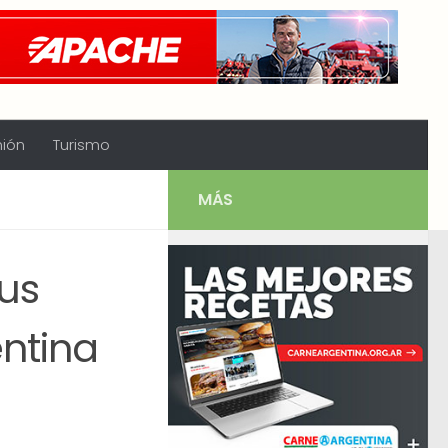
nión
Turismo
MÁS
us
entina