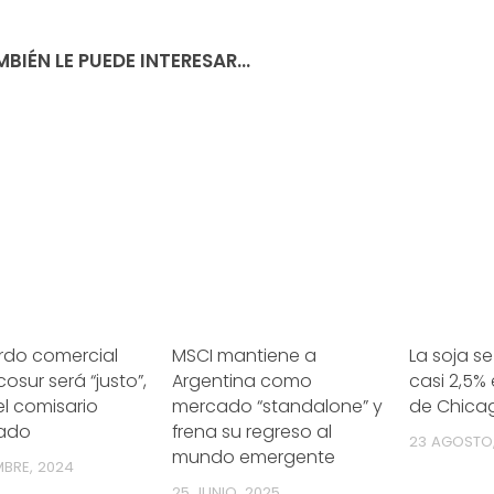
BIÉN LE PUEDE INTERESAR...
rdo comercial
MSCI mantiene a
La soja s
osur será “justo”,
Argentina como
casi 2,5%
l comisario
mercado “standalone” y
de Chica
ado
frena su regreso al
23 AGOSTO
mundo emergente
MBRE, 2024
25 JUNIO, 2025