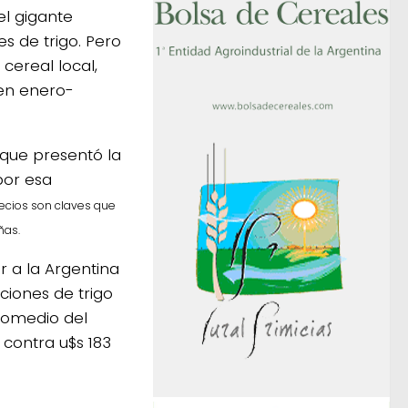
el gigante
s de trigo. Pero
cereal local,
en enero-
 que presentó la
por esa
recios son claves que
ñas.
r a la Argentina
ciones de trigo
promedio del
 contra u$s 183