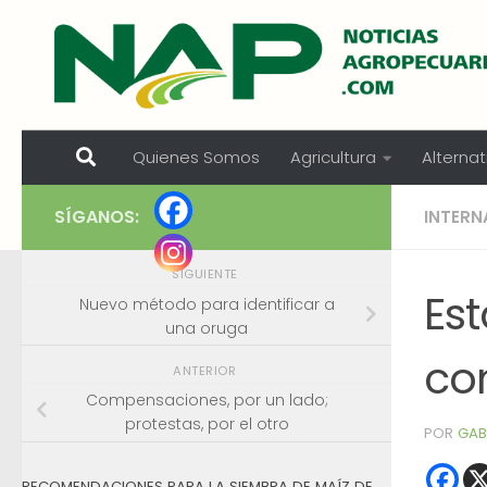
Skip to content
Quienes Somos
Agricultura
Alternat
SÍGANOS:
INTERN
SIGUIENTE
Es
Nuevo método para identificar a
una oruga
co
ANTERIOR
Compensaciones, por un lado;
protestas, por el otro
POR
GAB
RECOMENDACIONES PARA LA SIEMBRA DE MAÍZ DE