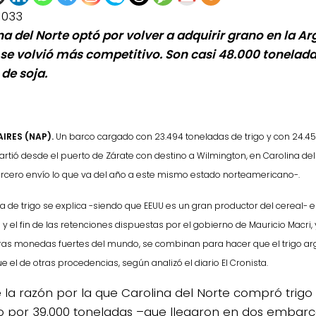
1033
na del Norte optó por volver a adquirir grano en la Ar
 se volvió más competitivo. Son casi 48.000 toneladas
 de soja.
IRES (NAP).
Un barco cargado con 23.494 toneladas de trigo
y con 24.4
artió desde el puerto de Zárate con destino a Wilmington, en Carolina del
 tercero envío lo que va del año a este mismo estado norteamericano-.
 de trigo se explica -siendo que EEUU es un gran productor del cereal- en
y el fin de las retenciones dispuestas por el gobierno de Mauricio Macri, y
tras monedas fuertes del mundo, se combinan para hacer que el trigo ar
e el de otras procedencias, según analizó el diario El Cronista.
e la razón por la que Carolina del Norte compró trig
 por 39.000 toneladas –que llegaron en dos embarc