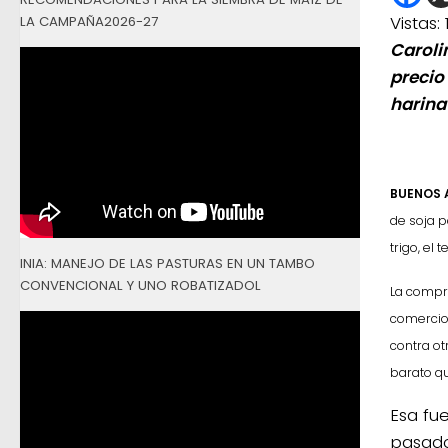
Vistas:
LA CAMPAÑA2026-27
Caroli
precio
harina
BUENOS A
de soja
p
trigo, el
INIA: MANEJO DE LAS PASTURAS EN UN TAMBO
CONVENCIONAL Y UNO ROBATIZADOL
La compra
comercio 
contra o
barato qu
Esa fu
pasado