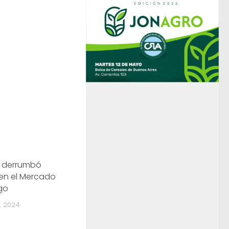
e derrumbó
 en el Mercado
go
, 2024