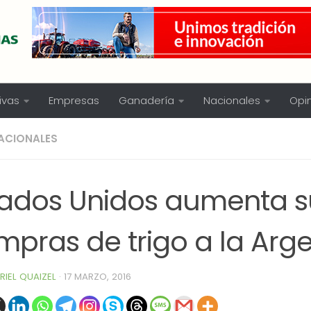
ivas
Empresas
Ganadería
Nacionales
Opi
ACIONALES
tados Unidos aumenta s
mpras de trigo a la Arg
RIEL QUAIZEL
·
17 MARZO, 2016