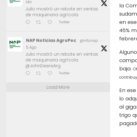
14h
la Com
Julio mostró un rebote en ventas
sudame
de maquinaria agrícola
en ese
Twitter
45% me
febrer
NAP Noticias AgroPec
@infonap
·
5 Ago
Alguno
Julio mostró un rebote en ventas
campañ
de maquinaria agrícola
@JohnDeereArg
baja.
Ot
Twitter
contribuy
Load More
En ese
lo adq
al gig
trigo q
pagado