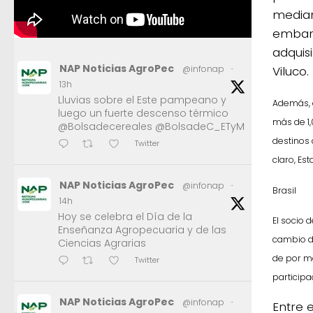
median
embarq
adquis
NAP Noticias AgroPec
Viluco.
@infonap
·
13h
Lluvias sobre el Este pampeano y
Además, 
luego un fuerte descenso térmico
más de 1,
@Bolsadecereales @BolsadeC_ETyM
destinos 
Twitter
claro, Es
NAP Noticias AgroPec
@infonap
·
Brasil
14h
Hoy se celebra el Día de la
El socio 
Enseñanza Agropecuaria y de las
cambio de
Ciencias Agrarias
de por m
Twitter
participa
NAP Noticias AgroPec
@infonap
·
Entre 