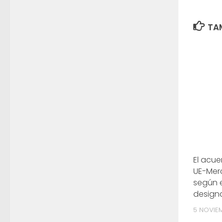
TAM
El acue
UE-Merc
según e
design
5 NOVIE