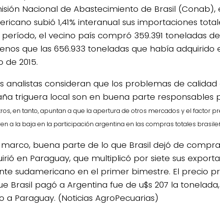
isión Nacional de Abastecimiento de Brasil (Conab), 
ricano subió 1,41% interanual sus importaciones totale
 período, el vecino país compró 359.391 toneladas de 
nos que las 656.933 toneladas que había adquirido 
o de 2015.
s analistas consideran que los problemas de calidad
a triguera local son en buena parte responsables 
ros, en tanto, apuntan a que la apertura de otros mercados y el factor p
en a la baja en la participación argentina en las compras totales brasile
 marco, buena parte de lo que Brasil dejó de compra
uirió en Paraguay, que multiplicó por siete sus exporta
ante sudamericano en el primer bimestre. El precio 
ue Brasil pagó a Argentina fue de u$s 207 la tonelada,
 a Paraguay. (Noticias AgroPecuarias)