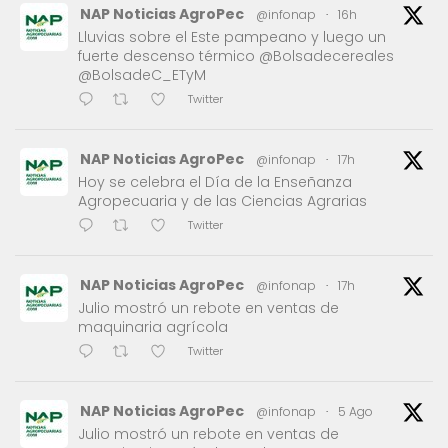
NAP Noticias AgroPec
@infonap
·
16h
Lluvias sobre el Este pampeano y luego un
fuerte descenso térmico @Bolsadecereales
@BolsadeC_ETyM
Twitter
NAP Noticias AgroPec
@infonap
·
17h
Hoy se celebra el Día de la Enseñanza
Agropecuaria y de las Ciencias Agrarias
Twitter
NAP Noticias AgroPec
@infonap
·
17h
Julio mostró un rebote en ventas de
maquinaria agrícola
Twitter
NAP Noticias AgroPec
@infonap
·
5 Ago
Julio mostró un rebote en ventas de