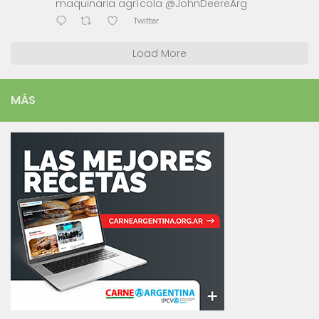
maquinaria agrícola @JohnDeereArg
Twitter
Load More
MÁS