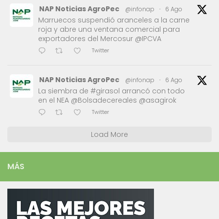
NAP Noticias AgroPec
@infonap
·
6 Ago
Marruecos suspendió aranceles a la carne
roja y abre una ventana comercial para
exportadores del Mercosur @IPCVA
Twitter
NAP Noticias AgroPec
@infonap
·
6 Ago
La siembra de #girasol arrancó con todo
en el NEA @Bolsadecereales @asagirok
Twitter
Load More
MÁS