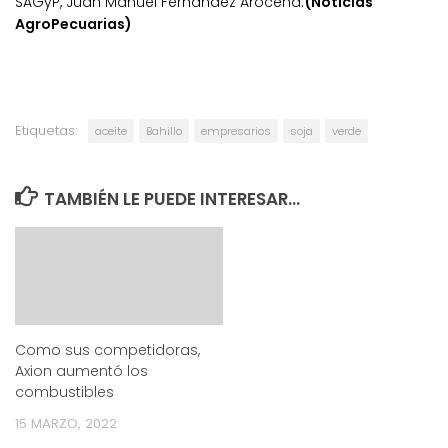
SAGyP, Juan Manuel Fernández Arocena.
(Noticias
AgroPecuarias)
Etiquetas:
aceite
Bahillo
empresarios
soja
verde
TAMBIÉN LE PUEDE INTERESAR...
Como sus competidoras,
Axion aumentó los
combustibles
15 MARZO, 2022