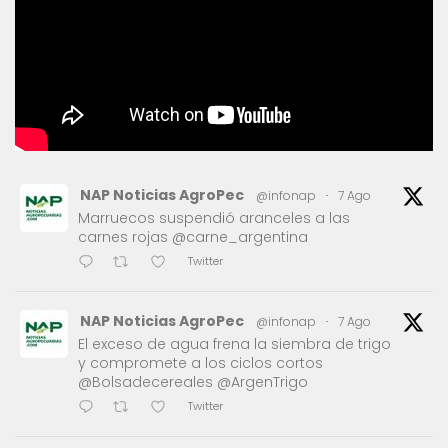
NAP Noticias AgroPec
@infonap
·
7 Ago
Marruecos suspendió aranceles a las
carnes rojas @carne_argentina
Twitter
NAP Noticias AgroPec
@infonap
·
7 Ago
El exceso de agua frena la siembra de trigo
y compromete a los ciclos cortos
@Bolsadecereales @ArgenTrigo
Twitter