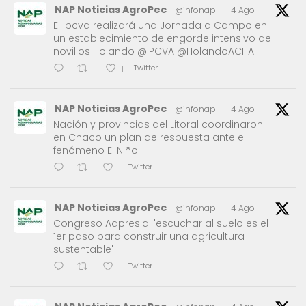
NAP Noticias AgroPec
@infonap
·
4 Ago
El Ipcva realizará una Jornada a Campo en
un establecimiento de engorde intensivo de
novillos Holando @IPCVA @HolandoACHA
Twitter
1
1
NAP Noticias AgroPec
@infonap
·
4 Ago
Nación y provincias del Litoral coordinaron
en Chaco un plan de respuesta ante el
fenómeno El Niño
Twitter
NAP Noticias AgroPec
@infonap
·
4 Ago
Congreso Aapresid: 'escuchar al suelo es el
1er paso para construir una agricultura
sustentable'
Twitter