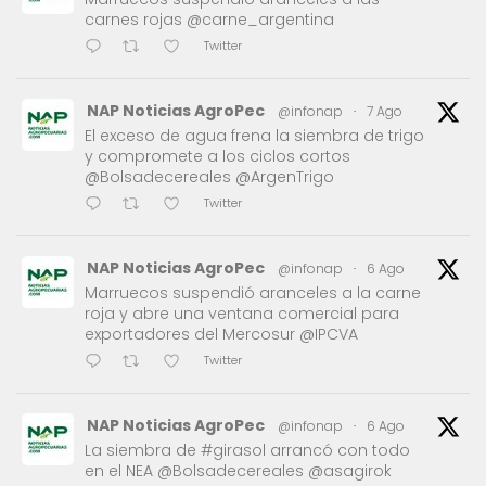
carnes rojas @carne_argentina
Twitter
NAP Noticias AgroPec
@infonap
·
7 Ago
El exceso de agua frena la siembra de trigo
y compromete a los ciclos cortos
@Bolsadecereales @ArgenTrigo
Twitter
NAP Noticias AgroPec
@infonap
·
6 Ago
Marruecos suspendió aranceles a la carne
roja y abre una ventana comercial para
exportadores del Mercosur @IPCVA
Twitter
NAP Noticias AgroPec
@infonap
·
6 Ago
La siembra de #girasol arrancó con todo
en el NEA @Bolsadecereales @asagirok