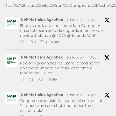
http://Es%20hija%20del%20Gran%20Campeón%20Macho%20
NAP Noticias AgroPec
@infonap
·
4 Ago
El Ipcva realizará una Jornada a Campo en
un establecimiento de engorde intensivo de
novillos Holando @IPCVA @HolandoACHA
Twitter
1
1
NAP Noticias AgroPec
@infonap
·
4 Ago
Nación y provincias del Litoral coordinaron
en Chaco un plan de respuesta ante el
fenómeno El Niño
Twitter
NAP Noticias AgroPec
@infonap
·
4 Ago
Congreso Aapresid: 'escuchar al suelo es el
1er paso para construir una agricultura
sustentable'