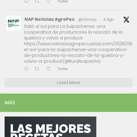
Twitter
NAP Noticias AgroPec
@infonap
·
4 Ago
Salió el sol para La Suipachense: una
cooperativa de productores la rescató de la
quiebra y volvió a producir
https://www.noticiasagropecuarias.com/2026/08/0
el-sol-para-la-suipachense-una-cooperativa-
de-productores-la-rescato-de-la-quiebra-y-
volvio-a-producir/@Ruralsuipacha
Twitter
Load More
MÁS