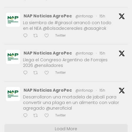
NAP Noticias AgroPec
@infonap
·
15h
La siembra de #girasol arrancó con todo
en el NEA @Bolsadecereales @asagirok
Twitter
NAP Noticias AgroPec
@infonap
·
15h
Llega el Congreso Argentino de Forrajes
2026 @ensiladores
Twitter
NAP Noticias AgroPec
@infonap
·
15h
Desarrollaron una mortadela de jabalí para
convertir una plaga en un alimento con valor
agregado @uneroficial
Twitter
Load More