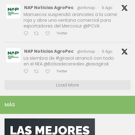
NAP Noticias AgroPec
@infonap
·
6 Ago
Marruecos suspendió aranceles a la carne
roja y abre una ventana comercial para
exportadores del Mercosur @IPCVA
Twitter
NAP Noticias AgroPec
@infonap
·
6 Ago
La siembra de #girasol arrancó con todo
en el NEA @Bolsadecereales @asagirok
Twitter
Load More
MÁS