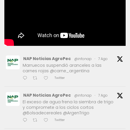
NAP Noticias AgroPec
@infonap
·
7 Ago
Marruecos suspendió aranceles a las
carnes rojas @carne_argentina
Twitter
NAP Noticias AgroPec
@infonap
·
7 Ago
El exceso de agua frena la siembra de trigo
y compromete a los ciclos cortos
@Bolsadecereales @ArgenTrigo
Twitter