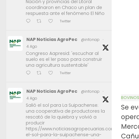
Nación y provincias del Litoral
coordinaron en Chaco un plan de
respuesta ante el fenómeno El Niño
Twitter
NAP Noticias AgroPec
@infonap
·
4 Ago
Congreso Aapresid: 'escuchar al
suelo es el 1er paso para construir
una agricultura sustentable'
Twitter
NAP Noticias AgroPec
@infonap
·
BOVINO
4 Ago
Salió el sol para La Suipachense:
Se ev
una cooperativa de productores la
opera
rescató de la quiebra y volvió a
producir
Merc
https://www.noticiasagropecuarias.com/2026/08/0
Cañu
el-sol-para-la-suipachense-una-