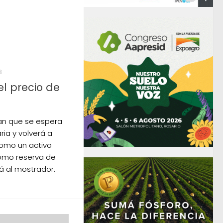
3
l precio de
can que se espera
ria y volverá a
como un activo
omo reserva de
rá al mostrador.