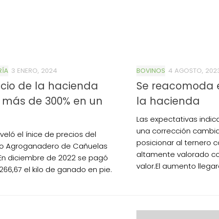
RÍA
3 ENERO, 2024
BOVINOS
4 AGOSTO, 202
0de%20la%20Raza%20Limangus,
ecio de la hacienda
Se reacomoda e
ó más de 300% en un
la hacienda
Las expectativas indi
una corrección cambia
eveló el ínice de precios del
posicionar al ternero 
o Agroganadero de Cañuelas
altamente valorado c
En diciembre de 2022 se pagó
valor.El aumento llega
266,67 el kilo de ganado en pie.