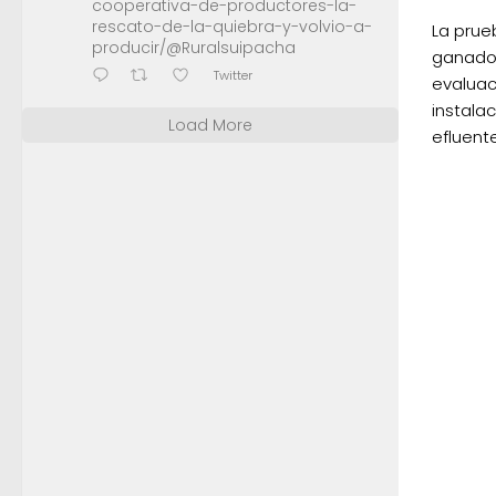
cooperativa-de-productores-la-
rescato-de-la-quiebra-y-volvio-a-
La prue
producir/@Ruralsuipacha
ganado 
Twitter
evaluac
instala
Load More
efluent