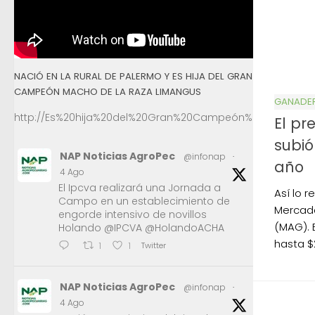
NACIÓ EN LA RURAL DE PALERMO Y ES HIJA DEL GRAN
CAMPEÓN MACHO DE LA RAZA LIMANGUS
GANADE
http://Es%20hija%20del%20Gran%20Campeón%20Macho%2
El pr
subi
NAP Noticias AgroPec
@infonap
·
año
4 Ago
El Ipcva realizará una Jornada a
Así lo r
Campo en un establecimiento de
Mercad
engorde intensivo de novillos
(MAG). 
Holando @IPCVA @HolandoACHA
hasta $
Twitter
1
1
NAP Noticias AgroPec
@infonap
·
4 Ago