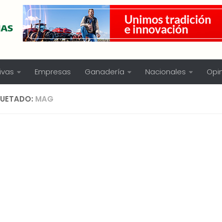
ivas
Empresas
Ganadería
Nacionales
Opi
QUETADO:
MAG