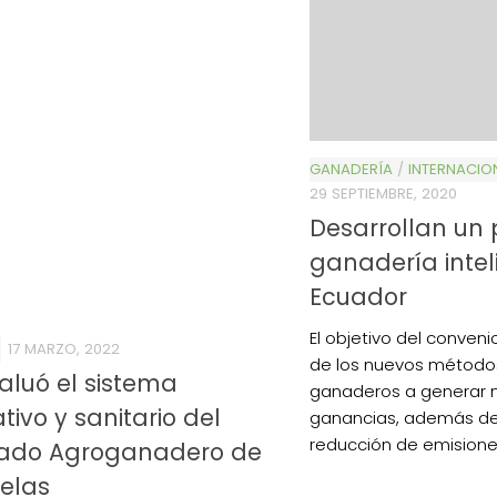
GANADERÍA
/
INTERNACIO
29 SEPTIEMBRE, 2020
Desarrollan un 
ganadería intel
Ecuador
El objetivo del conveni
S
17 MARZO, 2022
de los nuevos método
aluó el sistema
ganaderos a generar 
tivo y sanitario del
ganancias, además de 
reducción de emisiones
ado Agroganadero de
4/salio-
elas