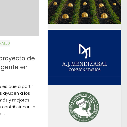
NALES
proyecto de
igente en
o es que a partir
s ayuden a los
más y mejores
contribuir con la
...