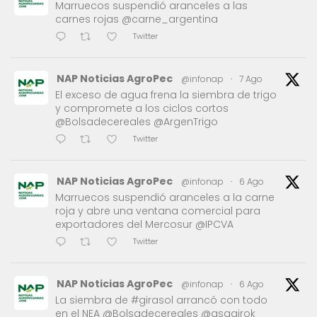
Marruecos suspendió aranceles a las
carnes rojas @carne_argentina
Twitter
NAP Noticias AgroPec
@infonap
·
7 Ago
El exceso de agua frena la siembra de trigo
y compromete a los ciclos cortos
@Bolsadecereales @ArgenTrigo
Twitter
NAP Noticias AgroPec
@infonap
·
6 Ago
Marruecos suspendió aranceles a la carne
roja y abre una ventana comercial para
exportadores del Mercosur @IPCVA
Twitter
NAP Noticias AgroPec
@infonap
·
6 Ago
La siembra de #girasol arrancó con todo
en el NEA @Bolsadecereales @asagirok