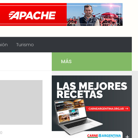
nión
Turismo
MÁS
20