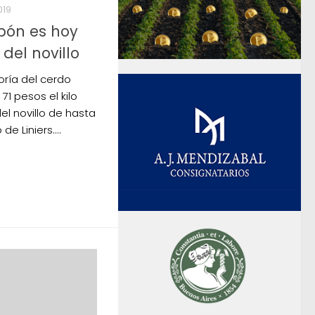
019
apón es hoy
del novillo
oría del cerdo
1 pesos el kilo
el novillo de hasta
e Liniers....