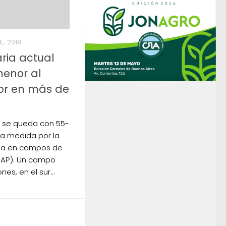
E, 2018
aria actual
enor al
ior en más de
o se queda con 55-
la medida por la
ea en campos de
AP). Un campo
nes, en el sur...