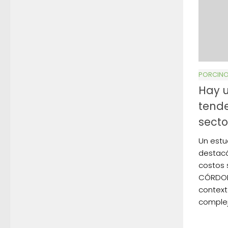
PORCIN
Hay 
tende
secto
Un estu
destacó
costos 
CÓRDOBA
contex
complej