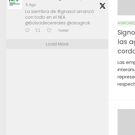
6 Ago
La siembra de #girasol arrancó
con todo en el NEA
@Bolsadecereales @asagirok
AGROIND
Signo
Twitter
las a
Load More
cord
Las emp
interan
represe
respect