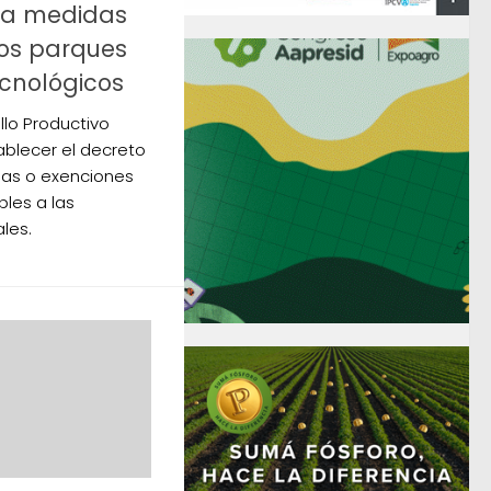
sta medidas
los parques
ecnológicos
ollo Productivo
blecer el decreto
jas o exenciones
bles a las
les.