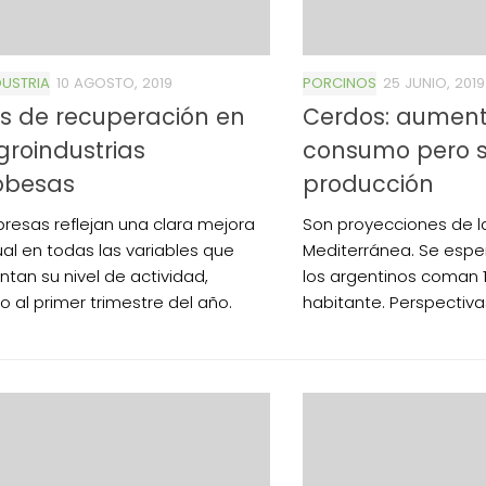
USTRIA
10 AGOSTO, 2019
PORCINOS
25 JUNIO, 2019
s de recuperación en
Cerdos: aument
groindustrias
consumo pero s
obesas
producción
resas reflejan una clara mejora
Son proyecciones de l
ual en todas las variables que
Mediterránea. Se espe
ntan su nivel de actividad,
los argentinos coman 1
o al primer trimestre del año.
habitante. Perspectiva