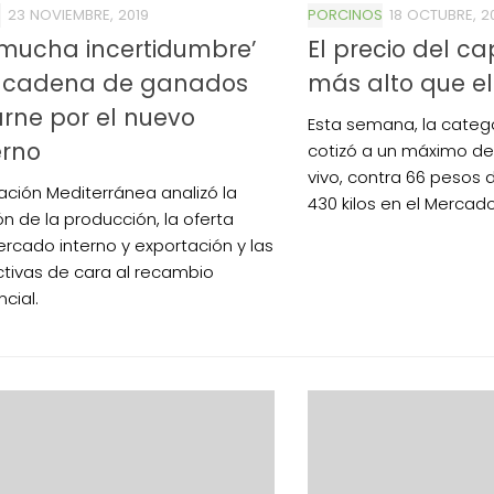
S
23 NOVIEMBRE, 2019
PORCINOS
18 OCTUBRE, 2
 mucha incertidumbre’
El precio del c
a cadena de ganados
más alto que el 
rne por el nuevo
Esta semana, la categ
erno
cotizó a un máximo de 7
vivo, contra 66 pesos d
ación Mediterránea analizó la
430 kilos en el Mercado d
ón de la producción, la oferta
rcado interno y exportación y las
tivas de cara al recambio
cial.