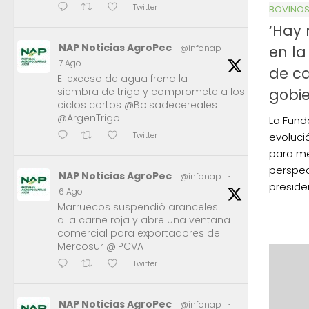
Twitter
BOVINO
‘Hay
NAP Noticias AgroPec
en l
@infonap
·
7 Ago
de ca
El exceso de agua frena la
gobi
siembra de trigo y compromete a los
ciclos cortos @Bolsadecereales
@ArgenTrigo
La Fund
Twitter
evoluci
para me
perspec
NAP Noticias AgroPec
@infonap
·
presiden
6 Ago
Marruecos suspendió aranceles
a la carne roja y abre una ventana
comercial para exportadores del
Mercosur @IPCVA
Twitter
NAP Noticias AgroPec
@infonap
·