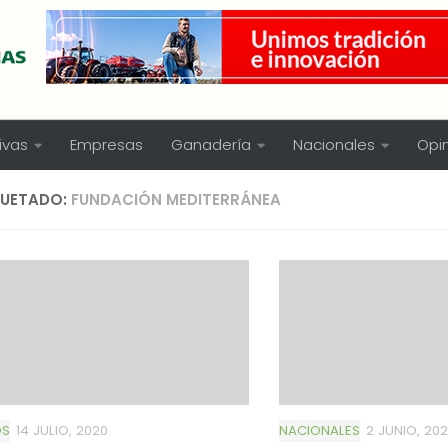
ivas
Empresas
Ganadería
Nacionales
Opi
QUETADO:
FUNDACIÓN MEDITERRÁNEA
OS
14 JULIO, 2020
NACIONALES
2 JUNIO, 20