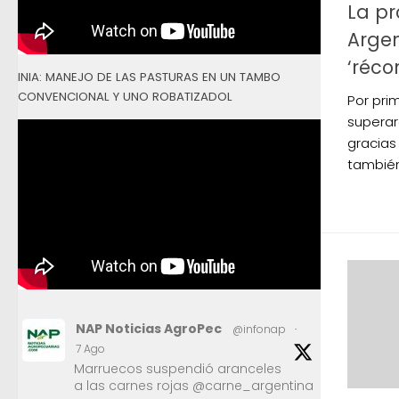
La pr
Argen
‘réco
INIA: MANEJO DE LAS PASTURAS EN UN TAMBO
CONVENCIONAL Y UNO ROBATIZADOL
Por pri
superar
gracias
también
NAP Noticias AgroPec
@infonap
·
7 Ago
Marruecos suspendió aranceles
a las carnes rojas @carne_argentina