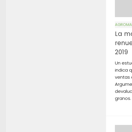
AGROMA
La ma
renue
2019
Un estu
indica 
ventas 
Argume
devalua
granos. .