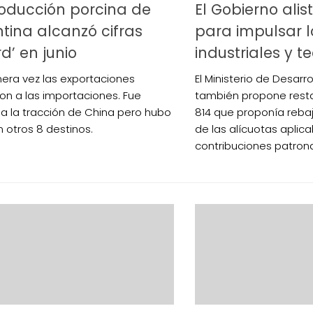
oducción porcina de
El Gobierno ali
tina alcanzó cifras
para impulsar 
rd’ en junio
industriales y t
mera vez las exportaciones
El Ministerio de Desarr
on a las importaciones. Fue
también propone resta
 a la tracción de China pero hubo
814 que proponía reba
 otros 8 destinos.
de las alícuotas aplica
contribuciones patrona