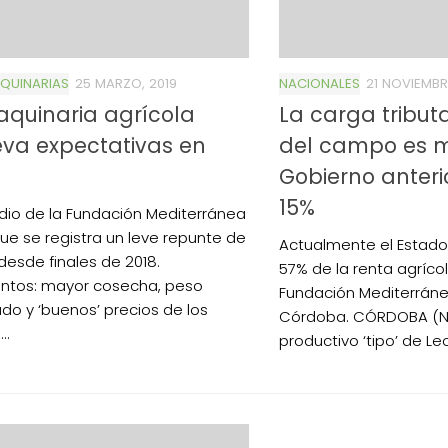
QUINARIAS
25 MARZO, 2019
NACIONALES
21 NOVIEMBR
quinaria agrícola
La carga tribut
va expectativas en
del campo es m
Gobierno anter
15%
dio de la Fundación Mediterránea
que se registra un leve repunte de
Actualmente el Estad
desde finales de 2018.
57% de la renta agríco
ntos: mayor cosecha, peso
Fundación Mediterrán
do y ‘buenos’ precios de los
Córdoba. CÓRDOBA (N
..
productivo ‘tipo’ de Leo